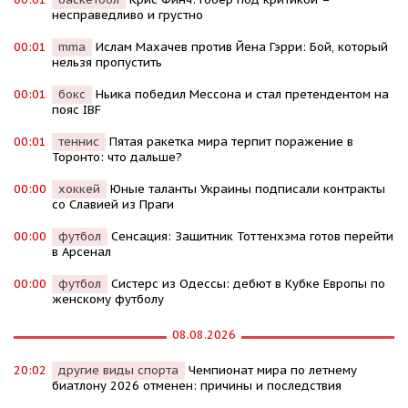
несправедливо и грустно
00:01
mma
Ислам Махачев против Йена Гэрри: Бой, который
нельзя пропустить
00:01
бокс
Ньика победил Мессона и стал претендентом на
пояс IBF
00:01
теннис
Пятая ракетка мира терпит поражение в
Торонто: что дальше?
00:00
хоккей
Юные таланты Украины подписали контракты
со Славией из Праги
00:00
футбол
Сенсация: Защитник Тоттенхэма готов перейти
в Арсенал
00:00
футбол
Систерс из Одессы: дебют в Кубке Европы по
женскому футболу
08.08.2026
20:02
другие виды спорта
Чемпионат мира по летнему
биатлону 2026 отменен: причины и последствия