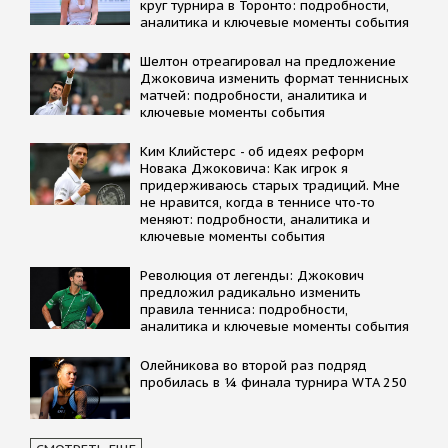
круг турнира в Торонто: подробности,
аналитика и ключевые моменты события
Шелтон отреагировал на предложение
Джоковича изменить формат теннисных
матчей: подробности, аналитика и
ключевые моменты события
Kим Kлийстерс - об идеях реформ
Новака Джоковича: Kак игрок я
придерживаюсь старых традиций. Мне
не нравится, когда в теннисе что-то
меняют: подробности, аналитика и
ключевые моменты события
Революция от легенды: Джокович
предложил радикально изменить
правила тенниса: подробности,
аналитика и ключевые моменты события
Олейникова во второй раз подряд
пробилась в ¼ финала турнира WTA 250