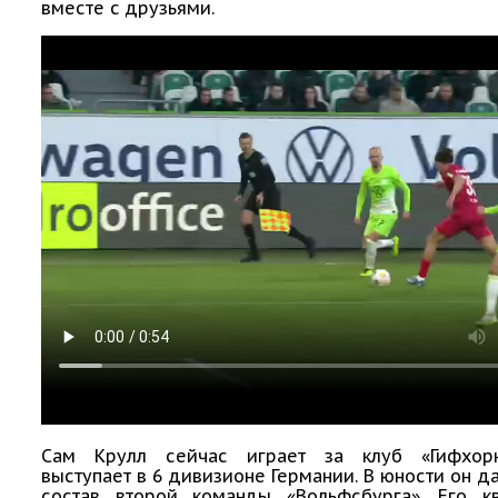
вместе с друзьями.
Сам Крулл сейчас играет за клуб «Гифхорн
выступает в 6 дивизионе Германии. В юности он д
состав второй команды «Вольфсбурга». Его к