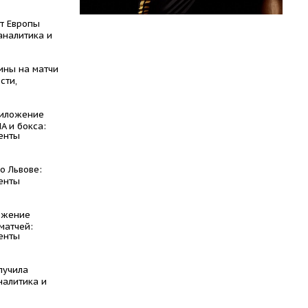
т Европы
аналитика и
ины на матчи
сти,
риложение
A и бокса:
енты
о Львове:
енты
ожение
матчей:
енты
лучила
налитика и