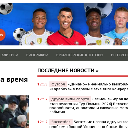
НАЛИТИКА
БИОГРАФИИ
БУКМЕКЕРСКИЕ КОНТОРЫ
ИНТЕРЕС
ПОСЛЕДНИЕ НОВОСТИ »
на время
12:58
футбол
«Динамо» минимально выиграл
«Карабаха» в первом матче Лиги конфер
12:12
другие виды спорта
Леммен выиграл ч
этап велогонки Тур Польши-2026| Велоспо
подробности, аналитика и ключевые мом
события
12:12
баскетбол
Багатскис назвал одну из гл
проблем сборной Украины по баскетболу