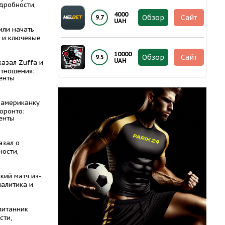
дробности,
4000
Обзор
Сайт
9.7
UAH
или начать
а и ключевые
10000
Обзор
Сайт
9.5
UAH
азал Zuffa и
отношения:
енты
 американку
Торонто:
енты
азал о
ности,
кий матч из-
налитика и
питанник
сти,