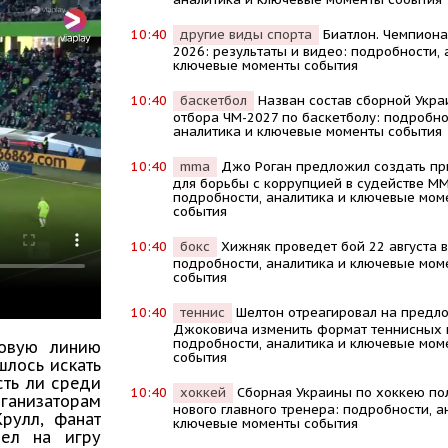
10:40
другие виды спорта
Биатлон. Чемпиона
2026: результаты и видео: подробности, 
ключевые моменты события
10:40
баскетбол
Назван состав сборной Укра
отбора ЧМ-2027 по баскетболу: подробно
аналитика и ключевые моменты события
10:40
mma
Джо Роган предложил создать п
для борьбы с коррупцией в судействе MM
подробности, аналитика и ключевые мом
события
10:40
бокс
Хижняк проведет бой 22 августа в
подробности, аналитика и ключевые мом
события
10:40
теннис
Шелтон отреагировал на предл
Джоковича изменить формат теннисных 
подробности, аналитика и ключевые мом
ковую линию
события
шлось искать
сть ли среди
10:40
хоккей
Сборная Украины по хоккею по
анизаторам
нового главного тренера: подробности, а
рулл, фанат
ключевые моменты события
шел на игру