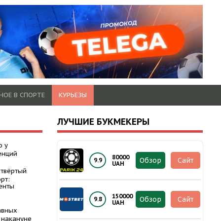
НОЕ В СПОРТЕ
КУРЬЕЗЫ
ЛУЧШИЕ БУКМЕКЕРЫ
о у
енций
80000
Обзор
Сайт
9.9
UAH
етвёртый
рт:
енты
150000
Обзор
Сайт
9.8
UAH
авных
 накануне