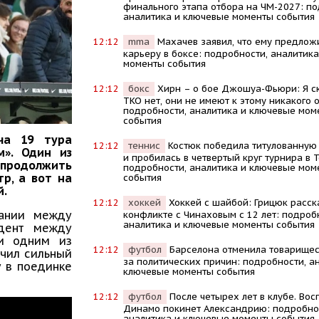
финального этапа отбора на ЧМ-2027: по
аналитика и ключевые моменты события
12:12
mma
Махачев заявил, что ему предлож
карьеру в боксе: подробности, аналитик
моменты события
12:12
бокс
Хирн – о бое Джошуа-Фьюри: Я ск
TKO нет, они не имеют к этому никакого 
подробности, аналитика и ключевые мом
события
ча 19 тура
12:12
теннис
Костюк победила титулованную
м». Один из
и пробилась в четвертый круг турнира в 
г продолжить
подробности, аналитика и ключевые мом
р, а вот на
события
й.
12:12
хоккей
Хоккей с шайбой: Грицюк расск
мании между
конфликте с Чинаховым с 12 лет: подроб
аналитика и ключевые моменты события
идент между
и одним из
12:12
футбол
Барселона отменила товарищес
учил сильный
за политических причин: подробности, а
у в поединке
ключевые моменты события
12:12
футбол
После четырех лет в клубе. Вос
Динамо покинет Александрию: подробно
аналитика и ключевые моменты события