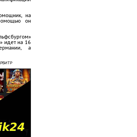
омощник, на
 помощью он
фсбургом»
» идет на 16
ермании, а
АРБИТР