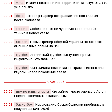
00:01
mma
Ислам Махачев и Иэн Гэрри: Бой за титул UFC 330
уже близко
00:01
бокс
Джозеф Паркер возвращается: нов chapter
после скандала
00:01
теннис
Соболенко: «Я не чувствую себя старой» —
теннис в новом свете
00:00
хоккей
Новый тренер сборной Украины по хоккею:
амбициозные планы на ЧМ
00:00
футбол
Английский футбол выступает против
Инфантино: что дальше?
00:00
футбол
Сын Зидана подписал контракт с испанским
клубом: новое поколение звезд
07.08.2026
20:02
другие виды спорта
Кто займет место Алонсо в Астон
Мартин: возможные кандидаты
20:01
баскетбол
Израильские баскетболистки пробились в
полуфинал ЮЧЕ-2026