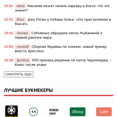
20:01
mma
Махачев может начать карьеру в боксе: что это
значит?
20:01
бокс
Джо Роган о победе Усика: «Это преступление в
боксе!»
20:01
теннис
Соболенко обрушила мечты Рыбакиной о
первой ракетке мира
20:00
хоккей
Сборная Украины по хоккею: новый тренер
вместо Христича
20:00
футбол
УПЛ приняла решение по матчу Черноморец –
Колос после атаки
СМОТРЕТЬ ЕЩЕ
ЛУЧШИЕ БУКМЕКЕРЫ
80000
Обзор
Сайт
9.9
UAH