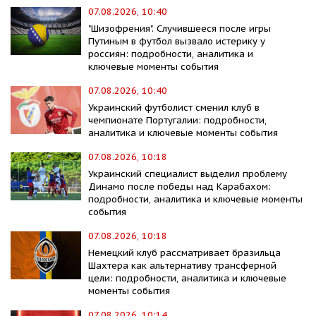
07.08.2026, 10:40
"Шизофрения". Случившееся после игры
Путиным в футбол вызвало истерику у
россиян: подробности, аналитика и
ключевые моменты события
07.08.2026, 10:40
Украинский футболист сменил клуб в
чемпионате Португалии: подробности,
аналитика и ключевые моменты события
07.08.2026, 10:18
Украинский специалист выделил проблему
Динамо после победы над Карабахом:
подробности, аналитика и ключевые моменты
события
07.08.2026, 10:18
Немецкий клуб рассматривает бразильца
Шахтера как альтернативу трансферной
цели: подробности, аналитика и ключевые
моменты события
07.08.2026, 10:14