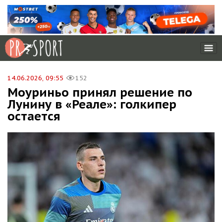
14.06.2026, 09:55
152
Моуриньо принял решение по
Лунину в «Реале»: голкипер
остается