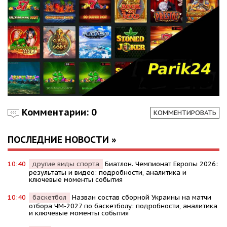
Комментарии: 0
КОММЕНТИРОВАТЬ
ПОСЛЕДНИЕ НОВОСТИ »
10:40
другие виды спорта
Биатлон. Чемпионат Европы 2026:
результаты и видео: подробности, аналитика и
ключевые моменты события
10:40
баскетбол
Назван состав сборной Украины на матчи
отбора ЧМ-2027 по баскетболу: подробности, аналитика
и ключевые моменты события