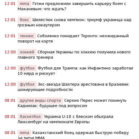
12:01
mma
Гэтжи предложили завершить карьеру боем с
Махачевым: что ждать?
12:01
бокс
Шелестюк снова чемпион: триумф украинца над
грозным нокаутером
12:01
теннис
Соболенко покидает Торонто: неожиданный
поворот на корте
12:00
хоккей
Сборная Украины по хоккею получила нового
главного тренера
12:00
футбол
Футбол для Трампа: как Инфантино заработал
10 млрд и рискует
12:00
футбол
Экс-звезда Шахтера арестована в Бразилии:
шокирующие подробности
08:01
другие виды спорта
Серхио Перес может покинуть
Кадиллак: будущее под вопросом
08:01
баскетбол
Украина U-18 с блеском обыграла
Люксембург на чемпионате Европы
08:01
mma
Казахстанский боец одержал быструю победу
за титул MMA