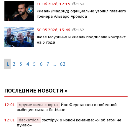
10.06.2026, 12:15
154
«Реал» (Мадрид) официально уволил главного
тренера Альваро Арбелоа
30.05.2026, 13:46
162
Жозе Моуриньо и «Реал» подписали контракт
на 3 года
1
2
3
4
5
6
7
...
62
ПОСЛЕДНИЕ НОВОСТИ »
12:01
другие виды спорта
Йос Ферстаппен о победной
амбиции сына в Ле-Мане
12:01
баскетбол
Уэстбрук о новой команде: «Я об этом не
думаю»