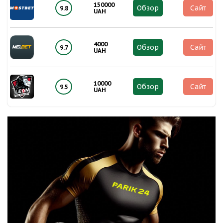
150000
Обзор
Сайт
9.8
UAH
4000
Обзор
Сайт
9.7
UAH
10000
Обзор
Сайт
9.5
UAH