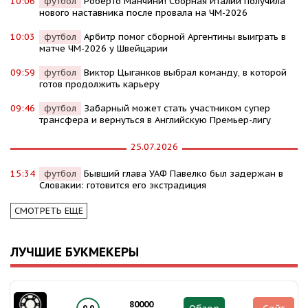
10:06
футбол
Роберто Манчини! Сборная Италии получила
нового наставника после провала на ЧМ-2026
10:03
футбол
Арбитр помог сборной Аргентины выиграть в
матче ЧМ-2026 у Швейцарии
09:59
футбол
Виктор Цыганков выбрал команду, в которой
готов продолжить карьеру
09:46
футбол
Забарный может стать участником супер
трансфера и вернуться в Английскую Премьер-лигу
25.07.2026
15:34
футбол
Бывший глава УАФ Павелко был задержан в
Словакии: готовится его экстрадиция
СМОТРЕТЬ ЕЩЕ
ЛУЧШИЕ БУКМЕКЕРЫ
80000