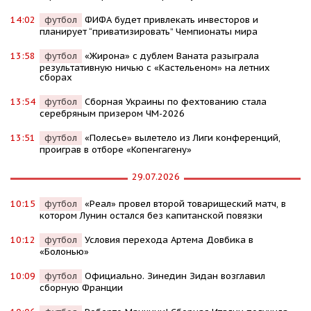
14:02
футбол
ФИФА будет привлекать инвесторов и
планирует “приватизировать” Чемпионаты мира
13:58
футбол
«Жирона» с дублем Ваната разыграла
результативную ничью с «Кастельеном» на летних
сборах
13:54
футбол
Сборная Украины по фехтованию стала
серебряным призером ЧМ-2026
13:51
футбол
«Полесье» вылетело из Лиги конференций,
проиграв в отборе «Копенгагену»
29.07.2026
10:15
футбол
«Реал» провел второй товарищеский матч, в
котором Лунин остался без капитанской повязки
10:12
футбол
Условия перехода Артема Довбика в
«Болонью»
10:09
футбол
Официально. Зинедин Зидан возглавил
сборную Франции