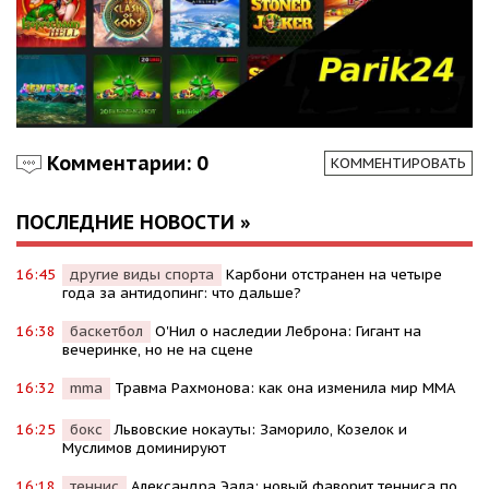
Комментарии: 0
КОММЕНТИРОВАТЬ
ПОСЛЕДНИЕ НОВОСТИ »
16:45
другие виды спорта
Карбони отстранен на четыре
года за антидопинг: что дальше?
16:38
баскетбол
О'Нил о наследии Леброна: Гигант на
вечеринке, но не на сцене
16:32
mma
Травма Рахмонова: как она изменила мир ММА
16:25
бокс
Львовские нокауты: Заморило, Козелок и
Муслимов доминируют
16:18
теннис
Александра Эала: новый фаворит тенниса по