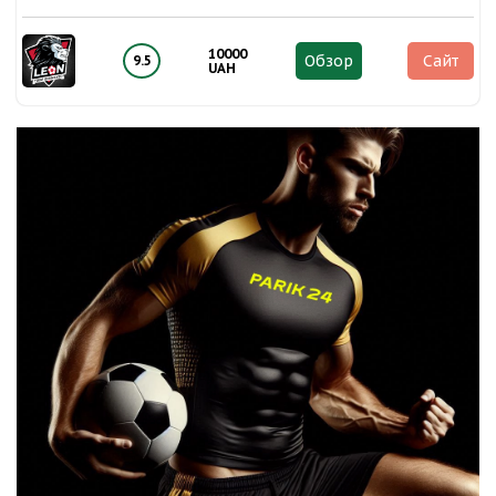
10000
Обзор
Сайт
9.5
UAH