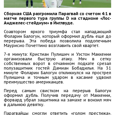
Сборная США разгромила Парагвай со счетом 4:1 в
матче первого тура группы D на стадионе «Лос-
Анджелес-стейдиум» в Инглвуде.
Соавтором яркого триумфа стал нападающий
Фоларин Балогун, который оформил дубль еще до
перерыва. Эта победа позволила подопечным
Маурисио Почеттино возглавить свой квартет.
7-я минута
: Кристиан Пулишич и Уэстон Маккенни
организовали быструю атаку. Мяч в сетку
собственных ворот в отчаянном подкате срезал
полузащитник гостей Дамиан Бобадилья
. На 31
минуте Фоларин Балогун
откликнулся на прострел
Пулишича и точным ударом в касание удвоил
преимущество американцев.
Перед самым свистком на перерыв Балогун
оформил дубль. Получив передачу от Маккенни,
форвард убрал защитника на замахе и вонзил мяч
в дальнюю девятку.
Парагвайцы смогли ответить «голом престижа».