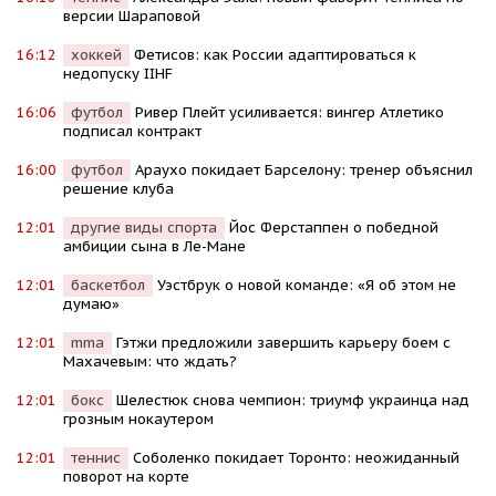
версии Шараповой
16:12
хоккей
Фетисов: как России адаптироваться к
недопуску IIHF
16:06
футбол
Ривер Плейт усиливается: вингер Атлетико
подписал контракт
16:00
футбол
Араухо покидает Барселону: тренер объяснил
решение клуба
12:01
другие виды спорта
Йос Ферстаппен о победной
амбиции сына в Ле-Мане
12:01
баскетбол
Уэстбрук о новой команде: «Я об этом не
думаю»
12:01
mma
Гэтжи предложили завершить карьеру боем с
Махачевым: что ждать?
12:01
бокс
Шелестюк снова чемпион: триумф украинца над
грозным нокаутером
12:01
теннис
Соболенко покидает Торонто: неожиданный
поворот на корте