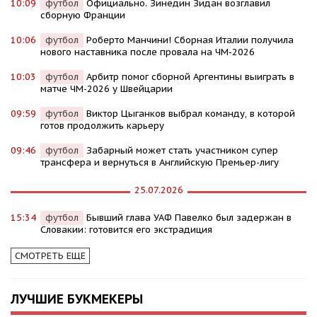
10:09
футбол
Официально. Зинедин Зидан возглавил
сборную Франции
10:06
футбол
Роберто Манчини! Сборная Италии получила
нового наставника после провала на ЧМ-2026
10:03
футбол
Арбитр помог сборной Аргентины выиграть в
матче ЧМ-2026 у Швейцарии
09:59
футбол
Виктор Цыганков выбрал команду, в которой
готов продолжить карьеру
09:46
футбол
Забарный может стать участником супер
трансфера и вернуться в Английскую Премьер-лигу
25.07.2026
15:34
футбол
Бывший глава УАФ Павелко был задержан в
Словакии: готовится его экстрадиция
СМОТРЕТЬ ЕЩЕ
ЛУЧШИЕ БУКМЕКЕРЫ