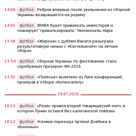
14:06
футбол
Ребров впервые после увольнения из сборной
Украины возвращается на родину
14:02
футбол
ФИФА будет привлекать инвесторов и
планирует “приватизировать” Чемпионаты мира
13:58
футбол
«Жирона» с дублем Ваната разыграла
результативную ничью с «Кастельеном» на летних
сборах
13:54
футбол
Сборная Украины по фехтованию стала
серебряным призером ЧМ-2026
13:51
футбол
«Полесье» вылетело из Лиги конференций,
проиграв в отборе «Копенгагену»
29.07.2026
10:15
футбол
«Реал» провел второй товарищеский матч, в
котором Лунин остался без капитанской повязки
10:12
футбол
Условия перехода Артема Довбика в
«Болонью»