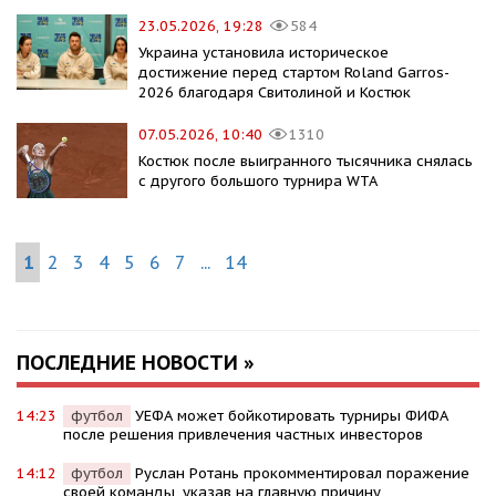
23.05.2026, 19:28
584
Украина установила историческое
достижение перед стартом Roland Garros-
2026 благодаря Свитолиной и Костюк
07.05.2026, 10:40
1310
Костюк после выигранного тысячника снялась
с другого большого турнира WTA
1
2
3
4
5
6
7
...
14
ПОСЛЕДНИЕ НОВОСТИ »
14:23
футбол
УЕФА может бойкотировать турниры ФИФА
после решения привлечения частных инвесторов
14:12
футбол
Руслан Ротань прокомментировал поражение
своей команды, указав на главную причину