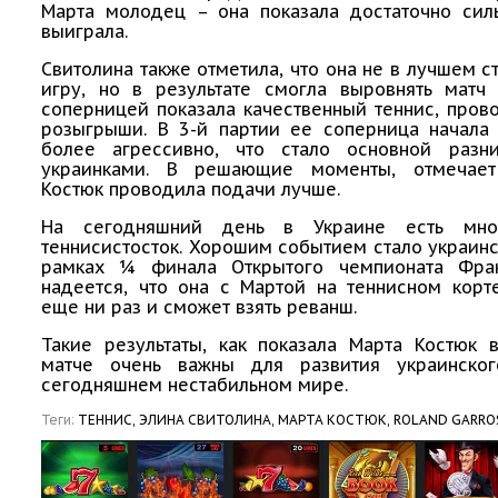
Марта молодец – она показала достаточно сил
выиграла.
Свитолина также отметила, что она не в лучшем с
игру, но в результате смогла выровнять матч
соперницей показала качественный теннис, про
розыгрыши. В 3-й партии ее соперница начала 
более агрессивно, что стало основной раз
украинками. В решающие моменты, отмечает
Костюк проводила подачи лучше.
На сегодняшний день в Украине есть мно
теннисистосток. Хорошим событием стало украин
рамках ¼ финала Открытого чемпионата Фра
надеется, что она с Мартой на теннисном корт
еще ни раз и сможет взять реванш.
Такие результаты, как показала Марта Костюк 
матче очень важны для развития украинско
сегодняшнем нестабильном мире.
Теги:
ТЕННИС,
ЭЛИНА СВИТОЛИНА,
МАРТА КОСТЮК,
ROLAND GARRO