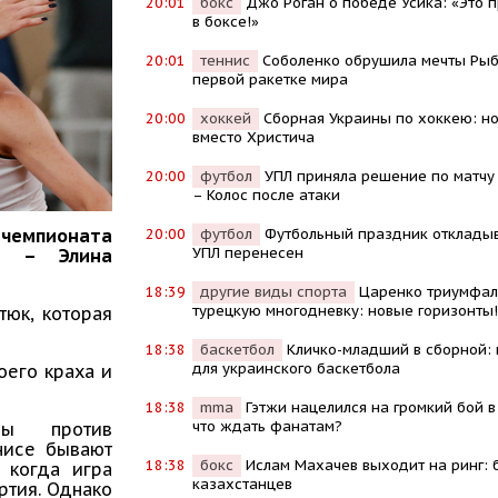
20:01
бокс
Джо Роган о победе Усика: «Это 
в боксе!»
20:01
теннис
Соболенко обрушила мечты Рыб
первой ракетке мира
20:00
хоккей
Сборная Украины по хоккею: н
вместо Христича
20:00
футбол
УПЛ приняла решение по матчу
– Колос после атаки
20:00
футбол
Футбольный праздник откладыв
 чемпионата
УПЛ перенесен
би – Элина
18:39
другие виды спорта
Царенко триумфал
турецкую многодневку: новые горизонты!
тюк, которая
18:38
баскетбол
Кличко-младший в сборной: 
для украинского баскетбола
оего краха и
18:38
mma
Гэтжи нацелился на громкий бой в
что ждать фанатам?
ры против
нисе бывают
18:38
бокс
Ислам Махачев выходит на ринг: 
 когда игра
казахстанцев
ртия. Однако