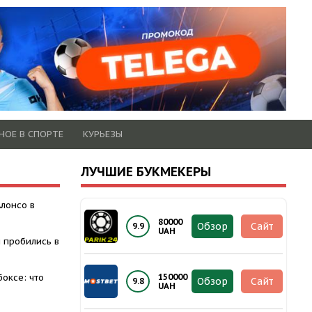
НОЕ В СПОРТЕ
КУРЬЕЗЫ
ЛУЧШИЕ БУКМЕКЕРЫ
Алонсо в
80000
Обзор
Сайт
9.9
UAH
 пробились в
оксе: что
150000
Обзор
Сайт
9.8
UAH