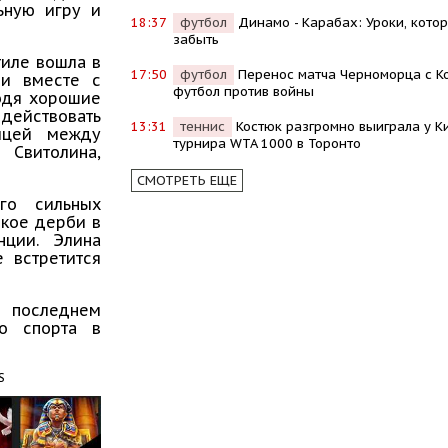
ьную игру и
18:37
футбол
Динамо - Карабах: Уроки, кото
забыть
тиле вошла в
17:50
футбол
Перенос матча Черноморца с К
 и вместе с
футбол против войны
водя хорошие
действовать
13:31
теннис
Костюк разгромно выиграла у Ки
ницей между
турнира WTA 1000 в Торонто
 Свитолина,
СМОТРЕТЬ ЕЩЕ
го сильных
ское дерби в
нции. Элина
е встретится
в последнем
го спорта в
S