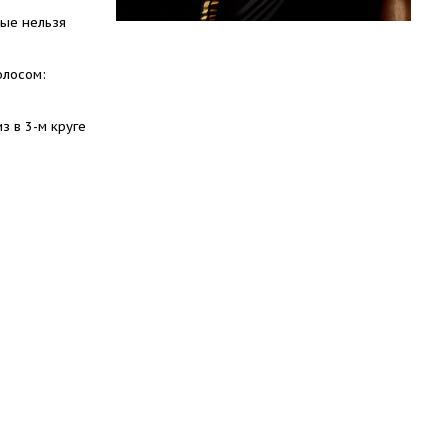
рые нельзя
олосом:
з в 3-м круге