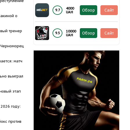
преступление
4000
Обзор
Сайт
9.7
UAH
акиной о
овый тренер
10000
Обзор
Сайт
9.5
UAH
 Черноморец
ается: матч
ьно выиграл
новый этап
 2026 году:
бокс против