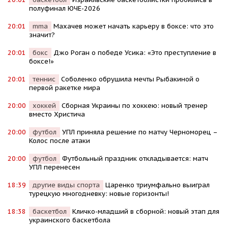
полуфинал ЮЧЕ-2026
20:01
mma
Махачев может начать карьеру в боксе: что это
значит?
20:01
бокс
Джо Роган о победе Усика: «Это преступление в
боксе!»
20:01
теннис
Соболенко обрушила мечты Рыбакиной о
первой ракетке мира
20:00
хоккей
Сборная Украины по хоккею: новый тренер
вместо Христича
20:00
футбол
УПЛ приняла решение по матчу Черноморец –
Колос после атаки
20:00
футбол
Футбольный праздник откладывается: матч
УПЛ перенесен
18:39
другие виды спорта
Царенко триумфально выиграл
турецкую многодневку: новые горизонты!
18:38
баскетбол
Кличко-младший в сборной: новый этап для
украинского баскетбола