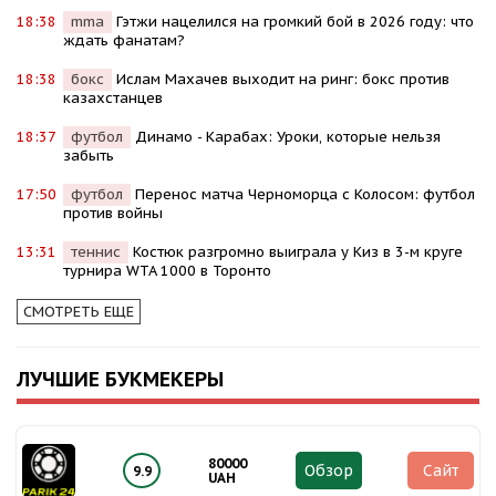
18:38
mma
Гэтжи нацелился на громкий бой в 2026 году: что
ждать фанатам?
18:38
бокс
Ислам Махачев выходит на ринг: бокс против
казахстанцев
18:37
футбол
Динамо - Карабах: Уроки, которые нельзя
забыть
17:50
футбол
Перенос матча Черноморца с Колосом: футбол
против войны
13:31
теннис
Костюк разгромно выиграла у Киз в 3-м круге
турнира WTA 1000 в Торонто
СМОТРЕТЬ ЕЩЕ
ЛУЧШИЕ БУКМЕКЕРЫ
80000
Обзор
Сайт
9.9
UAH