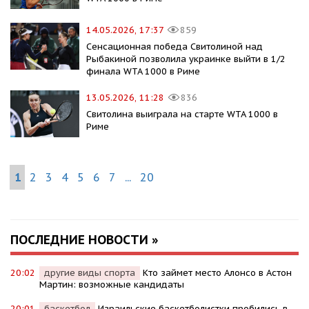
14.05.2026, 17:37
859
Сенсационная победа Свитолиной над
Рыбакиной позволила украинке выйти в 1/2
финала WTA 1000 в Риме
13.05.2026, 11:28
836
Свитолина выиграла на старте WTA 1000 в
Риме
1
2
3
4
5
6
7
...
20
ПОСЛЕДНИЕ НОВОСТИ »
20:02
другие виды спорта
Кто займет место Алонсо в Астон
Мартин: возможные кандидаты
20:01
баскетбол
Израильские баскетболистки пробились в