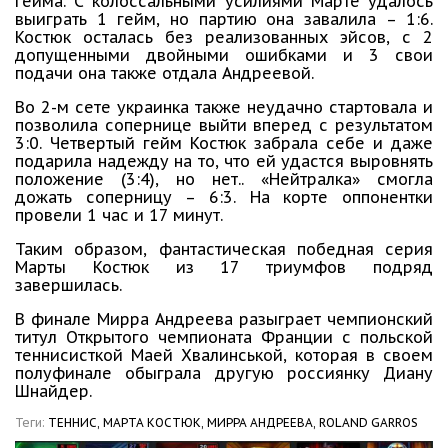
гейма. С колоссальными усилиями Марте удалось
выиграть 1 гейм, но партию она завалила – 1:6.
Костюк осталась без реализованных эйсов, с 2
допущенными двойными ошибками и 3 свои
подачи она также отдала Андреевой.
Во 2-м сете украинка также неудачно стартовала и
позволила сопернице выйти вперед с результатом
3:0. Четвертый гейм Костюк забрала себе и даже
подарила надежду на то, что ей удастся выровнять
положение (3:4), но нет.. «Нейтралка» смогла
дожать соперницу – 6:3. На корте оппонентки
провели 1 час и 17 минут.
Таким образом, фантастическая победная серия
Марты Костюк из 17 триумфов подряд
завершилась.
В финале Мирра Андреева разыграет чемпионский
титул Открытого чемпионата Франции с польской
теннисисткой Маей Хвалинськой, которая в своем
полуфинале обыграла другую россиянку Диану
Шнайдер.
Теги:
ТЕННИС,
МАРТА КОСТЮК,
МИРРА АНДРЕЕВА,
ROLAND GARROS