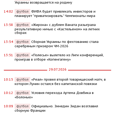
Украины возвращается на родину
14:02
футбол
ФИФА будет привлекать инвесторов и
планирует “приватизировать” Чемпионаты мира
13:58
футбол
«Жирона» с дублем Ваната разыграла
результативную ничью с «Кастельеном» на летних
сборах
13:54
футбол
Сборная Украины по фехтованию стала
серебряным призером ЧМ-2026
13:51
футбол
«Полесье» вылетело из Лиги конференций,
проиграв в отборе «Копенгагену»
29.07.2026
10:15
футбол
«Реал» провел второй товарищеский матч, в
котором Лунин остался без капитанской повязки
10:12
футбол
Условия перехода Артема Довбика в
«Болонью»
10:09
футбол
Официально. Зинедин Зидан возглавил
сборную Франции