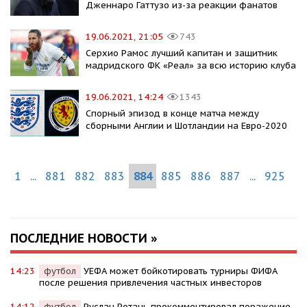
Дженнаро Гаттузо из-за реакции фанатов
19.06.2021, 21:05
743
Серхио Рамос лучший капитан и защитник
мадридского ФК «Реал» за всю историю клуба
19.06.2021, 14:24
1343
Спорный эпизод в конце матча между
сборными Англии и Шотландии на Евро-2020
1
...
881
882
883
884
885
886
887
...
925
ПОСЛЕДНИЕ НОВОСТИ »
14:23
футбол
УЕФА может бойкотировать турниры ФИФА
после решения привлечения частных инвесторов
14:12
футбол
Руслан Ротань прокомментировал поражение