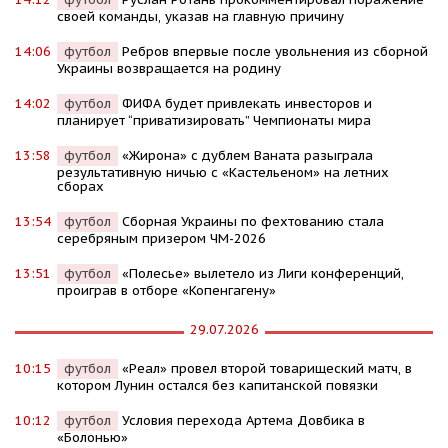
своей команды, указав на главную причину
14:06
футбол
Ребров впервые после увольнения из сборной
Украины возвращается на родину
14:02
футбол
ФИФА будет привлекать инвесторов и
планирует “приватизировать” Чемпионаты мира
13:58
футбол
«Жирона» с дублем Ваната разыграла
результативную ничью с «Кастельеном» на летних
сборах
13:54
футбол
Сборная Украины по фехтованию стала
серебряным призером ЧМ-2026
13:51
футбол
«Полесье» вылетело из Лиги конференций,
проиграв в отборе «Копенгагену»
29.07.2026
10:15
футбол
«Реал» провел второй товарищеский матч, в
котором Лунин остался без капитанской повязки
10:12
футбол
Условия перехода Артема Довбика в
«Болонью»