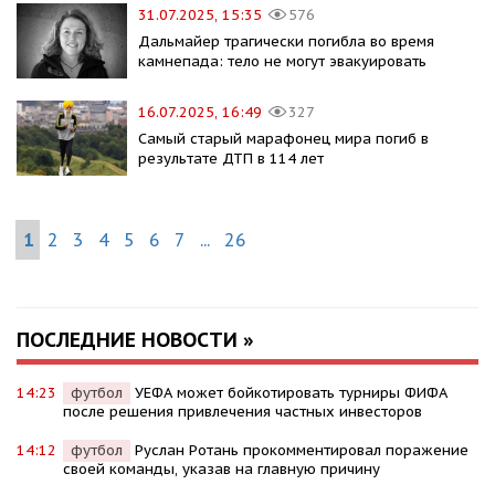
31.07.2025, 15:35
576
Дальмайер трагически погибла во время
камнепада: тело не могут эвакуировать
16.07.2025, 16:49
327
Самый старый марафонец мира погиб в
результате ДТП в 114 лет
1
2
3
4
5
6
7
...
26
ПОСЛЕДНИЕ НОВОСТИ »
14:23
футбол
УЕФА может бойкотировать турниры ФИФА
после решения привлечения частных инвесторов
14:12
футбол
Руслан Ротань прокомментировал поражение
своей команды, указав на главную причину