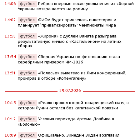
14:06
футбол
Ребров впервые после увольнения из сборной
Украины возвращается на родину
14:02
футбол
ФИФА будет привлекать инвесторов и
планирует “приватизировать” Чемпионаты мира
13:58
футбол
«Жирона» с дублем Ваната разыграла
результативную ничью с «Кастельеном» на летних
сборах
13:54
футбол
Сборная Украины по фехтованию стала
серебряным призером ЧМ-2026
13:51
футбол
«Полесье» вылетело из Лиги конференций,
проиграв в отборе «Копенгагену»
29.07.2026
10:15
футбол
«Реал» провел второй товарищеский матч, в
котором Лунин остался без капитанской повязки
10:12
футбол
Условия перехода Артема Довбика в
«Болонью»
10:09
футбол
Официально. Зинедин Зидан возглавил