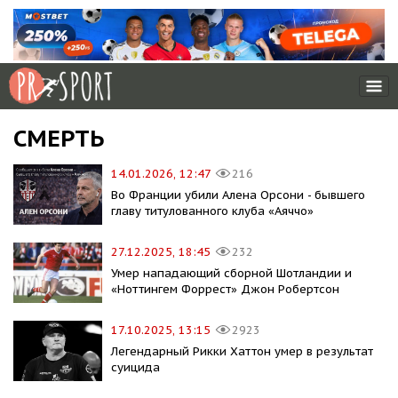
СМЕРТЬ
14.01.2026, 12:47
216
Во Франции убили Алена Орсони - бывшего
главу титулованного клуба «Аяччо»
27.12.2025, 18:45
232
Умер нападающий сборной Шотландии и
«Ноттингем Форрест» Джон Робертсон
17.10.2025, 13:15
2923
Легендарный Рикки Хаттон умер в результат
суицида