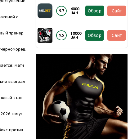
преступление
4000
Обзор
Сайт
9.7
UAH
акиной о
овый тренер
10000
Обзор
Сайт
9.5
UAH
 Черноморец
ается: матч
ьно выиграл
новый этап
 2026 году:
бокс против