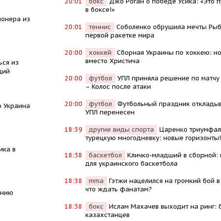
20:01
бокс
Джо Роган о победе Усика: «Это 
в боксе!»
ионера из
20:01
теннис
Соболенко обрушила мечты Рыб
первой ракетке мира
20:00
хоккей
Сборная Украины по хоккею: н
вместо Христича
ься из
ций
20:00
футбол
УПЛ приняла решение по матчу
– Колос после атаки
20:00
футбол
Футбольный праздник откладыв
о Украина
УПЛ перенесен
18:39
другие виды спорта
Царенко триумфал
турецкую многодневку: новые горизонты!
ика в
18:38
баскетбол
Кличко-младший в сборной: 
для украинского баскетбола
18:38
mma
Гэтжи нацелился на громкий бой в
что ждать фанатам?
анию
18:38
бокс
Ислам Махачев выходит на ринг: 
казахстанцев