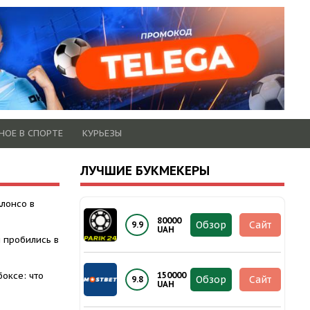
НОЕ В СПОРТЕ
КУРЬЕЗЫ
ЛУЧШИЕ БУКМЕКЕРЫ
Алонсо в
80000
Обзор
Сайт
9.9
UAH
 пробились в
оксе: что
150000
Обзор
Сайт
9.8
UAH