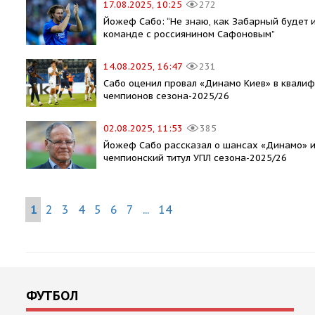
17.08.2025, 10:25
272
Йожеф Сабо: “Не знаю, как Забарный будет и
команде с россиянином Сафоновым”
14.08.2025, 16:47
231
Сабо оценил провал «Динамо Киев» в квалиф
чемпионов сезона-2025/26
02.08.2025, 11:53
385
Йожеф Сабо рассказал о шансах «Динамо» и
чемпионский титул УПЛ сезона-2025/26
1
2
3
4
5
6
7
...
14
ФУТБОЛ