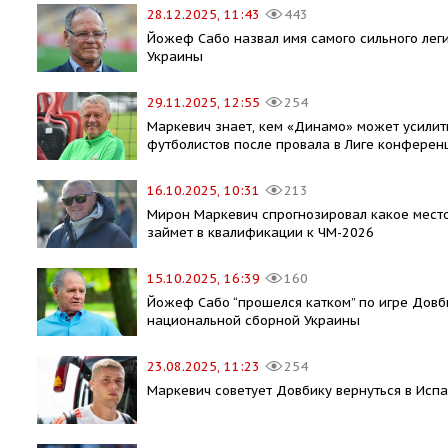
28.12.2025, 11:43
443
Йожеф Сабо назвал имя самого сильного лег
Украины
29.11.2025, 12:55
254
Маркевич знает, кем «Динамо» может усилит
футболистов после провала в Лиге конферен
16.10.2025, 10:31
213
Мирон Маркевич спрогнозировал какое мест
займет в квалификации к ЧМ-2026
15.10.2025, 16:39
160
Йожеф Сабо “прошелся катком” по игре Довб
национальной сборной Украины
23.08.2025, 11:23
254
Маркевич советует Довбику вернуться в Исп