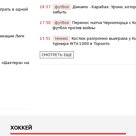
18:37
футбол
Динамо - Карабах: Уроки, кото
грать в одной
забыть
17:50
футбол
Перенос матча Черноморца с К
футбол против войны
икации Лиги
13:31
теннис
Костюк разгромно выиграла у Ки
турнира WTA 1000 в Торонто
СМОТРЕТЬ ЕЩЕ
 «Шахтера» на
ХОККЕЙ