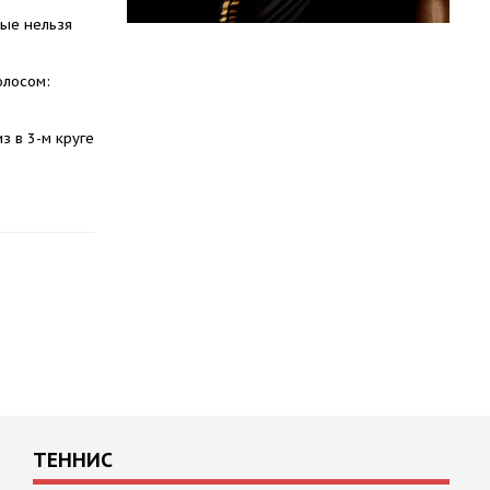
рые нельзя
олосом:
з в 3-м круге
ТЕННИС