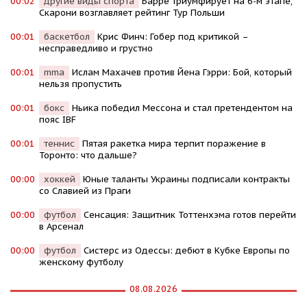
00:02
другие виды спорта
Барре триумфирует на 6-м этапе,
Скарони возглавляет рейтинг Тур Польши
00:01
баскетбол
Крис Финч: Гобер под критикой –
несправедливо и грустно
00:01
mma
Ислам Махачев против Йена Гэрри: Бой, который
нельзя пропустить
00:01
бокс
Ньика победил Мессона и стал претендентом на
пояс IBF
00:01
теннис
Пятая ракетка мира терпит поражение в
Торонто: что дальше?
00:00
хоккей
Юные таланты Украины подписали контракты
со Славией из Праги
00:00
футбол
Сенсация: Защитник Тоттенхэма готов перейти
в Арсенал
00:00
футбол
Систерс из Одессы: дебют в Кубке Европы по
женскому футболу
08.08.2026