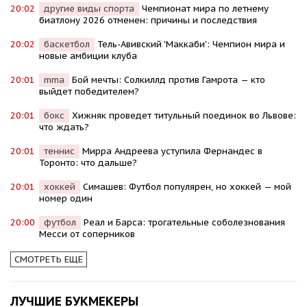
20:02
другие виды спорта
Чемпионат мира по летнему
биатлону 2026 отменен: причины и последствия
20:02
баскетбол
Тель-Авивский 'Маккаби': Чемпион мира и
новые амбиции клуба
20:01
mma
Бой мечты: Солкиллд против Гамрота — кто
выйдет победителем?
20:01
бокс
Хижняк проведет титульный поединок во Львове:
что ждать?
20:01
теннис
Мирра Андреева уступила Фернандес в
Торонто: что дальше?
20:01
хоккей
Симашев: Футбол популярен, но хоккей — мой
номер один
20:00
футбол
Реал и Барса: трогательные соболезнования
Месси от соперников
СМОТРЕТЬ ЕЩЕ
ЛУЧШИЕ БУКМЕКЕРЫ