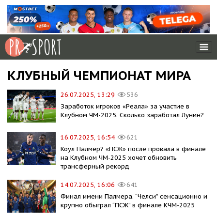
КЛУБНЫЙ ЧЕМПИОНАТ МИРА
26.07.2025, 13:29
536
Заработок игроков «Реала» за участие в
Клубном ЧМ-2025. Сколько заработал Лунин?
16.07.2025, 16:54
621
Коул Палмер? «ПСЖ» после провала в финале
на Клубном ЧМ-2025 хочет обновить
трансферный рекорд
14.07.2025, 16:06
641
Финал имени Палмера. “Челси” сенсационно и
крупно обыграл “ПСЖ” в финале КЧМ-2025