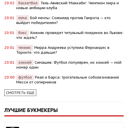
20:02
баскетбол
Тель-Авивский 'Маккаби': Чемпион мира и
новые амбиции клуба
20:01
mma
Бой мечты: Солкиллд против Гамрота — кто
выйдет победителем?
20:01
бокс
Хижняк проведет титульный поединок во Львове:
что ждать?
20:01
теннис
Мирра Андреева уступила Фернандес в
Торонто: что дальше?
20:01
хоккей
Симашев: Футбол популярен, но хоккей — мой
номер один
20:00
футбол
Реал и Барса: трогательные соболезнования
Месси от соперников
СМОТРЕТЬ ЕЩЕ
ЛУЧШИЕ БУКМЕКЕРЫ