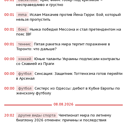
несправедливо и грустно
00:01
mma
Ислам Махачев против Йена Гэрри: Бой, который
нельзя пропустить
00:01
бокс
Ньика победил Мессона и стал претендентом на
пояс IBF
00:01
теннис
Пятая ракетка мира терпит поражение в
Торонто: что дальше?
00:00
хоккей
Юные таланты Украины подписали контракты
со Славией из Праги
00:00
футбол
Сенсация: Защитник Тоттенхэма готов перейти
в Арсенал
00:00
футбол
Систерс из Одессы: дебют в Кубке Европы по
женскому футболу
08.08.2026
20:02
другие виды спорта
Чемпионат мира по летнему
биатлону 2026 отменен: причины и последствия