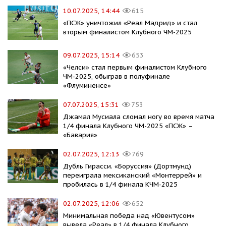
10.07.2025, 14:44
615
«ПСЖ» уничтожил «Реал Мадрид» и стал
вторым финалистом Клубного ЧМ-2025
09.07.2025, 15:14
653
«Челси» стал первым финалистом Клубного
ЧМ-2025, обыграв в полуфинале
«Флуминенсе»
07.07.2025, 15:31
753
Джамал Мусиала сломал ногу во время матча
1/4 финала Клубного ЧМ-2025 «ПСЖ» –
«Бавария»
02.07.2025, 12:13
769
Дубль Гирасси. «Боруссия» (Дортмунд)
переиграла мексиканский «Монтеррей» и
пробилась в 1/4 финала КЧМ-2025
02.07.2025, 12:06
652
Минимальная победа над «Ювентусом»
вывела «Реал» в 1/4 финала Клубного