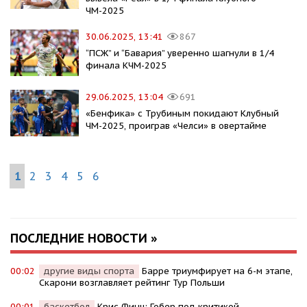
ЧМ-2025
30.06.2025, 13:41
867
“ПСЖ” и “Бавария” уверенно шагнули в 1/4
финала КЧМ-2025
29.06.2025, 13:04
691
«Бенфика» с Трубиным покидают Клубный
ЧМ-2025, проиграв «Челси» в овертайме
1
2
3
4
5
6
ПОСЛЕДНИЕ НОВОСТИ »
00:02
другие виды спорта
Барре триумфирует на 6-м этапе,
Скарони возглавляет рейтинг Тур Польши
00:01
баскетбол
Крис Финч: Гобер под критикой –