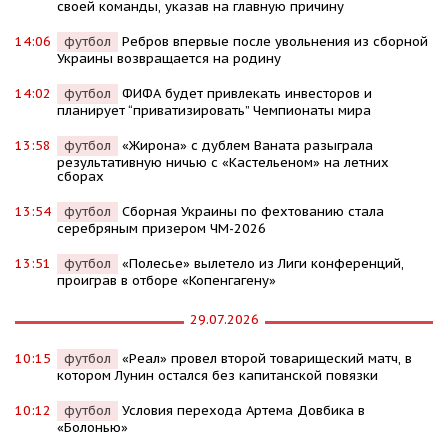
своей команды, указав на главную причину
14:06
футбол
Ребров впервые после увольнения из сборной
Украины возвращается на родину
14:02
футбол
ФИФА будет привлекать инвесторов и
планирует “приватизировать” Чемпионаты мира
13:58
футбол
«Жирона» с дублем Ваната разыграла
результативную ничью с «Кастельеном» на летних
сборах
13:54
футбол
Сборная Украины по фехтованию стала
серебряным призером ЧМ-2026
13:51
футбол
«Полесье» вылетело из Лиги конференций,
проиграв в отборе «Копенгагену»
29.07.2026
10:15
футбол
«Реал» провел второй товарищеский матч, в
котором Лунин остался без капитанской повязки
10:12
футбол
Условия перехода Артема Довбика в
«Болонью»