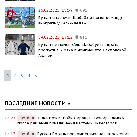
26.02.2025, 11:39
691
Бущан спас «Аль-Шабаб» и помог команде
выиграть у «Аль-Раеда»
14.02.2025, 13:12
811
Бущан не помог «Аль-Шабабу» выиграть,
пропустив 3 мяча в чемпионате Саудовской
Аравии
1
2
3
4
5
ПОСЛЕДНИЕ НОВОСТИ »
14:23
футбол
УЕФА может бойкотировать турниры ФИФА
после решения привлечения частных инвесторов
14:12
футбол
Руслан Ротань прокомментировал поражение