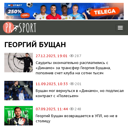
ГЕОРГИЙ БУЩАН
27.12.2025, 19:01
287
Саудиты окончательно расплатились с
«Динамо» за трансфер Георгия Бущана,
пополнив счет клуба на сотни тысяч
11.09.2025, 10:33
201
Бущан мог вернуться в «Динамо», но подписал
контракт с «Полесьем»
07.09.2025, 11:44
248
Георгий Бущан возвращается в УПЛ, но не в
столицу