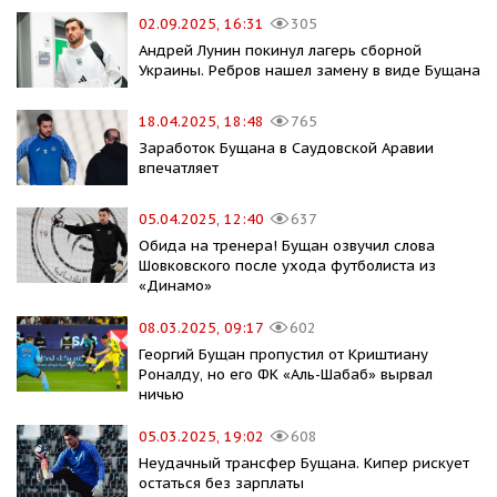
02.09.2025, 16:31
305
Андрей Лунин покинул лагерь сборной
Украины. Ребров нашел замену в виде Бущана
18.04.2025, 18:48
765
Заработок Бущана в Саудовской Аравии
впечатляет
05.04.2025, 12:40
637
Обида на тренера! Бущан озвучил слова
Шовковского после ухода футболиста из
«Динамо»
08.03.2025, 09:17
602
Георгий Бущан пропустил от Криштиану
Роналду, но его ФК «Аль-Шабаб» вырвал
ничью
05.03.2025, 19:02
608
Неудачный трансфер Бущана. Кипер рискует
остаться без зарплаты