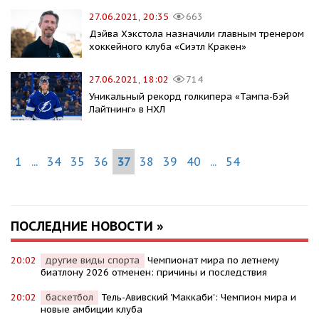
27.06.2021, 20:35
663
Дэйва Хэкстола назначили главным тренером
хоккейного клуба «Сиэтл Кракен»
27.06.2021, 18:02
714
Уникальный рекорд голкипера «Тампа-Бэй
Лайтнинг» в НХЛ
1
...
34
35
36
37
38
39
40
...
54
ПОСЛЕДНИЕ НОВОСТИ »
20:02
другие виды спорта
Чемпионат мира по летнему
биатлону 2026 отменен: причины и последствия
20:02
баскетбол
Тель-Авивский 'Маккаби': Чемпион мира и
новые амбиции клуба