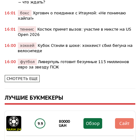
— что ждать?
16:01
бокс
Хргович о поединке с Итаумой: «Не понимаю
хайпа!»
16:01
теннис
Костюк примет вызов: участие в миксте на US
Open 2026
16:00
хоккей
Кубок Стэнли в шоке: хоккеист сбил бегуна на
велосипеде
16:00
футбол
Ливерпуль готовит безумные 115 миллионов
евро за звезду ПСЖ
СМОТРЕТЬ ЕЩЕ
ЛУЧШИЕ БУКМЕКЕРЫ
80000
Обзор
Сайт
9.9
UAH