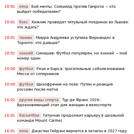
20:01
mma
Бой мечты: Солкиллд против Гамрота — кто
выйдет победителем?
20:01
бокс
Хижняк проведет титульный поединок во Львове:
что ждать?
20:01
теннис
Мирра Андреева уступила Фернандес в
Торонто: что дальше?
20:01
хоккей
Симашев: Футбол популярен, но хоккей — мой
номер один
20:00
футбол
Реал и Барса: трогательные соболезнования
Месси от соперников
20:00
футбол
Шизофрения на поле: Путин и реакция
россиян после матча
16:02
другие виды спорта
Тур де Франс 2026:
Вдохновляющий этап для женщин в велоспорте
16:01
баскетбол
Татунчак продолжит карьеру в школьной
команде Mount Carmel
16:01
mma
Джастин Гейджи вернется в октагон в 2027 году