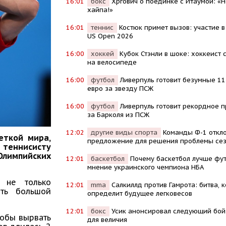
16:01
бокс
Хргович о поединке с Итаумой: «
хайпа!»
16:01
теннис
Костюк примет вызов: участие в
US Open 2026
16:00
хоккей
Кубок Стэнли в шоке: хоккеист 
на велосипеде
16:00
футбол
Ливерпуль готовит безумные 1
евро за звезду ПСЖ
16:00
футбол
Ливерпуль готовит рекордное 
за Барколя из ПСЖ
12:02
другие виды спорта
Команды Ф-1 откл
еткой мира,
предложение для решения проблемы се
теннисисту
лимпийских
12:01
баскетбол
Почему баскетбол лучше фут
мнение украинского чемпиона НБА
с не только
12:01
mma
Салкиллд против Гамрота: битва, 
ить большой
определит будущее легковесов
12:01
бокс
Усик анонсировал следующий бой:
тобы вырвать
для величия