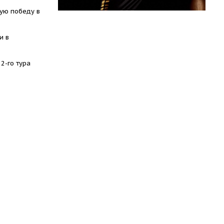
ую победу в
и в
2-го тура