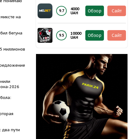
Не понимаю
4000
Обзор
Сайт
9.7
UAH
 миксте на
сбил бегуна
10000
Обзор
Сайт
9.5
UAH
15 миллионов
предложение
онили
зона-2026
бола:
которая
 два пути