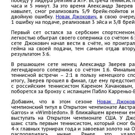
победу у лидера рейтинга АТР. Встреча теннисист
часа и 5 минут. За это время Александр Зверев
навылет, смог реализовать 5/9 брейк-пойнтов 
двойную ошибку.
Новак Джокович
, в свою очере
1 ошибку на подаче, реализовал 3 эйса и 3/8 брей
Первый сет остался за сербским спортсменом
легкостью обыграл своего соперника со счётом 6:
сете Джокович начал вести в счёте, но проигра
гейма на своей подачи, тем самым отдав втор
результатом 3:6.
В решающем сете немец Александр Зверев ра
легендарного соперника со счётом 1:6. Финальн
теннисной встречи – 2:1 в пользу немецкого сп
итогу, Зверев прошел в финал, где ему предстоит
с российским теннисистом Кареном Хачановым,
поборется за бронзу с испанцем Пабло Карреньо-Б
Добавим, что в этом сезоне
Новак Джоков
чемпионский титул в Открытом чемпионате Австра
Garros» и «Wimbledon». В ближайшем времени е
выступать на Открытом чемпионате США. У Дж
шанс стать первым теннисистом, который смог б
4-х главных турнирах года и завоевал золото на О
распорядилась иначе. Ранее это удало