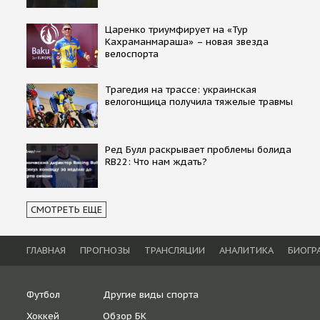
Царенко триумфирует на «Тур
Кахраманмараша» – новая звезда
велоспорта
Трагедия на трассе: украинская
велогонщица получила тяжелые травмы
Ред Булл раскрывает проблемы болида
RB22: Что нам ждать?
СМОТРЕТЬ ЕЩЕ
ГЛАВНАЯ
ПРОГНОЗЫ
ТРАНСЛЯЦИИ
АНАЛИТИКА
БИОГР
Футбол
Другие виды спорта
Хоккей
Обзор БК