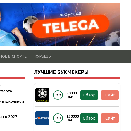
НОЕ В СПОРТЕ
КУРЬЕЗЫ
ЛУЧШИЕ БУКМЕКЕРЫ
:
спорте
80000
Обзор
Сайт
9.9
UAH
у в школьной
он в 2027
150000
Обзор
Сайт
9.8
UAH