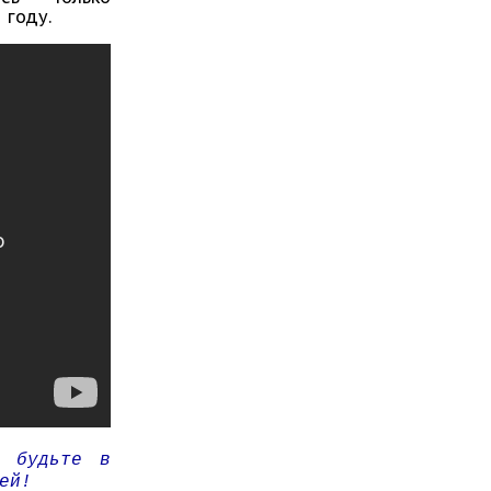
 году.
и будьте в
ей!