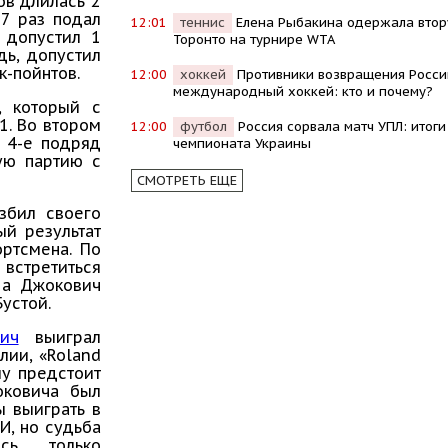
ов длилась 2
 7 раз подал
12:01
теннис
Елена Рыбакина одержала втор
и допустил 1
Торонто на турнире WTA
дь, допустил
к-пойнтов.
12:00
хоккей
Противники возвращения Росси
международный хоккей: кто и почему?
, который с
1. Во втором
12:00
футбол
Россия сорвала матч УПЛ: итоги 
л 4-е подряд
чемпионата Украины
ую партию с
СМОТРЕТЬ ЕЩЕ
збил своего
ый результат
ортсмена. По
 встретиться
 а Джокович
устой.
ич
выиграл
лии, «Roland
му предстоит
оковича был
ы выиграть в
И, но судьба
сь только