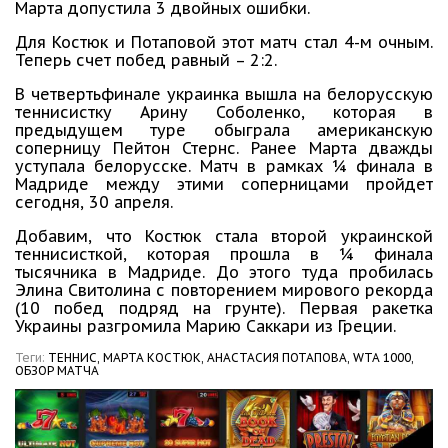
Марта допустила 3 двойных ошибки.
Для Костюк и Потаповой этот матч стал 4-м очным.
Теперь счет побед равный – 2:2.
В четвертьфинале украинка вышла на белорусскую
теннисистку Арину Соболенко, которая в
предыдущем туре обыграла американскую
соперницу Пейтон Стернс. Ранее Марта дважды
уступала белорусске. Матч в рамках ¼ финала в
Мадриде между этими соперницами пройдет
сегодня, 30 апреля.
Добавим, что Костюк стала второй украинской
теннисисткой, которая прошла в ¼ финала
тысячника в Мадриде. До этого туда пробилась
Элина Свитолина с повторением мирового рекорда
(10 побед подряд на грунте). Первая ракетка
Украины разгромила Марию Саккари из Греции.
Теги:
ТЕННИС,
МАРТА КОСТЮК,
АНАСТАСИЯ ПОТАПОВА,
WTA 1000,
ОБЗОР МАТЧА