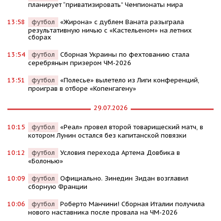
планирует “приватизировать” Чемпионаты мира
13:58
футбол
«Жирона» с дублем Ваната разыграла
результативную ничью с «Кастельеном» на летних
сборах
13:54
футбол
Сборная Украины по фехтованию стала
серебряным призером ЧМ-2026
13:51
футбол
«Полесье» вылетело из Лиги конференций,
проиграв в отборе «Копенгагену»
29.07.2026
10:15
футбол
«Реал» провел второй товарищеский матч, в
котором Лунин остался без капитанской повязки
10:12
футбол
Условия перехода Артема Довбика в
«Болонью»
10:09
футбол
Официально. Зинедин Зидан возглавил
сборную Франции
10:06
футбол
Роберто Манчини! Сборная Италии получила
нового наставника после провала на ЧМ-2026