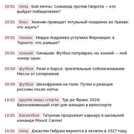
20:01
mma
Бой мечты: Солкиллд против Гамрота — кто
выйдет победителем?
20:01
бокс
Хижняк проведет титульный поединок во Львове:
что ждать?
20:01
теннис
Мирра Андреева уступила Фернандес в
Торонто: что дальше?
20:01
хоккей
Симашев: Футбол популярен, но хоккей — мой
номер один
20:00
футбол
Реал и Барса: трогательные соболезнования
Месси от соперников
20:00
футбол
Шизофрения на поле: Путин и реакция
россиян после матча
16:02
другие виды спорта
Тур де Франс 2026:
Вдохновляющий этап для женщин в велоспорте
16:01
баскетбол
Татунчак продолжит карьеру в школьной
команде Mount Carmel
16:01
mma
Джастин Гейджи вернется в октагон в 2027 году