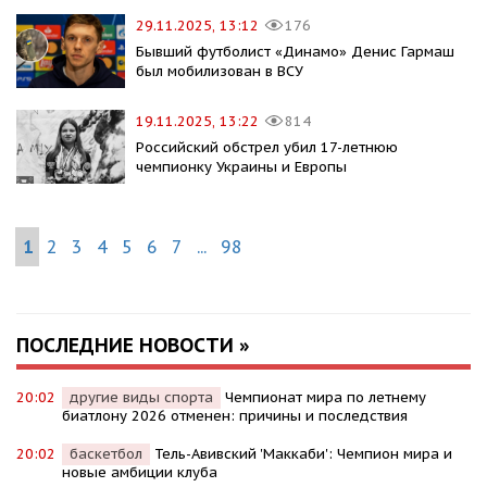
29.11.2025, 13:12
176
Бывший футболист «Динамо» Денис Гармаш
был мобилизован в ВСУ
19.11.2025, 13:22
814
Российский обстрел убил 17-летнюю
чемпионку Украины и Европы
1
2
3
4
5
6
7
...
98
ПОСЛЕДНИЕ НОВОСТИ »
20:02
другие виды спорта
Чемпионат мира по летнему
биатлону 2026 отменен: причины и последствия
20:02
баскетбол
Тель-Авивский 'Маккаби': Чемпион мира и
новые амбиции клуба