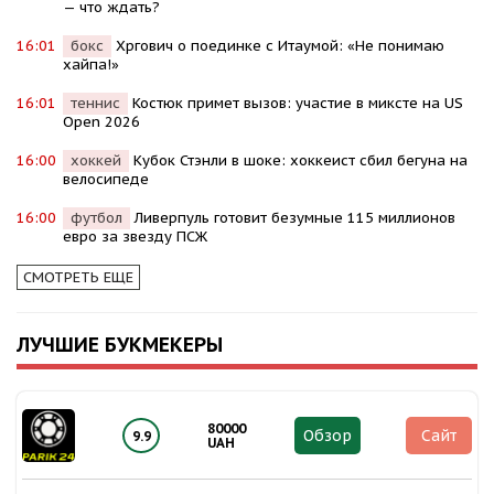
— что ждать?
16:01
бокс
Хргович о поединке с Итаумой: «Не понимаю
хайпа!»
16:01
теннис
Костюк примет вызов: участие в миксте на US
Open 2026
16:00
хоккей
Кубок Стэнли в шоке: хоккеист сбил бегуна на
велосипеде
16:00
футбол
Ливерпуль готовит безумные 115 миллионов
евро за звезду ПСЖ
СМОТРЕТЬ ЕЩЕ
ЛУЧШИЕ БУКМЕКЕРЫ
80000
Обзор
Сайт
9.9
UAH