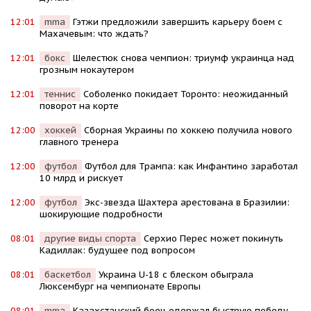
12:01
mma
Гэтжи предложили завершить карьеру боем с
Махачевым: что ждать?
12:01
бокс
Шелестюк снова чемпион: триумф украинца над
грозным нокаутером
12:01
теннис
Соболенко покидает Торонто: неожиданный
поворот на корте
12:00
хоккей
Сборная Украины по хоккею получила нового
главного тренера
12:00
футбол
Футбол для Трампа: как Инфантино заработал
10 млрд и рискует
12:00
футбол
Экс-звезда Шахтера арестована в Бразилии:
шокирующие подробности
08:01
другие виды спорта
Серхио Перес может покинуть
Кадиллак: будущее под вопросом
08:01
баскетбол
Украина U-18 с блеском обыграла
Люксембург на чемпионате Европы
08:01
mma
Казахстанский боец одержал быструю победу