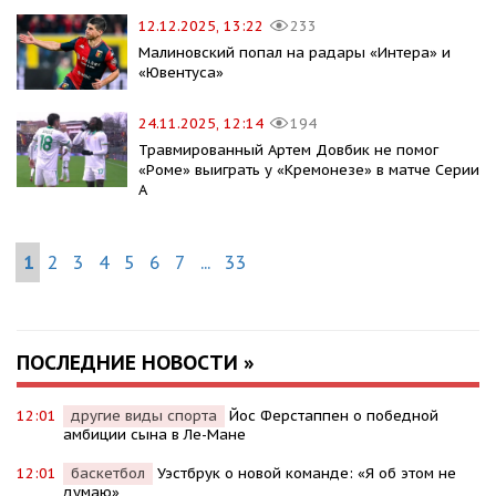
12.12.2025, 13:22
233
Малиновский попал на радары «Интера» и
«Ювентуса»
24.11.2025, 12:14
194
Травмированный Артем Довбик не помог
«Роме» выиграть у «Кремонезе» в матче Серии
А
1
2
3
4
5
6
7
...
33
ПОСЛЕДНИЕ НОВОСТИ »
12:01
другие виды спорта
Йос Ферстаппен о победной
амбиции сына в Ле-Мане
12:01
баскетбол
Уэстбрук о новой команде: «Я об этом не
думаю»