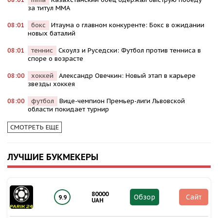
за титул MMA
08:01
бокс
Итаума о главном конкуренте: Бокс в ожидании
новых баталий
08:01
теннис
Скоулз и Руседски: Футбол против тенниса в
споре о возрасте
08:00
хоккей
Александр Овечкин: Новый этап в карьере
звезды хоккея
08:00
футбол
Вице-чемпион Премьер-лиги Львовской
области покидает турнир
СМОТРЕТЬ ЕЩЕ
ЛУЧШИЕ БУКМЕКЕРЫ
80000
Обзор
Сайт
9.9
UAH