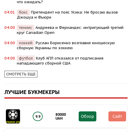
что ожидать?
04:01
бокс
Претендент на пояс Усика: Не бросаю вызов
Джошуа и Фьюри
04:00
теннис
Андреева и Фернандес: интригующий третий
круг Canadian Open
04:00
хоккей
Руслан Борисенко возглавил юношескую
сборную Украины по хоккею
04:00
футбол
Клуб АПЛ отказался от подписания
нападающего сборной США
СМОТРЕТЬ ЕЩЕ
ЛУЧШИЕ БУКМЕКЕРЫ
80000
Обзор
Сайт
9.9
UAH