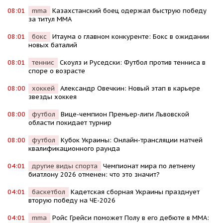
08:01
mma
Казахстанский боец одержал быструю победу
за титул MMA
08:01
бокс
Итаума о главном конкуренте: Бокс в ожидании
новых баталий
08:01
теннис
Скоулз и Руседски: Футбол против тенниса в
споре о возрасте
08:00
хоккей
Александр Овечкин: Новый этап в карьере
звезды хоккея
08:00
футбол
Вице-чемпион Премьер-лиги Львовской
области покидает турнир
08:00
футбол
Кубок Украины: Онлайн-трансляции матчей
квалификационного раунда
04:01
другие виды спорта
Чемпионат мира по летнему
биатлону 2026 отменен: что это значит?
04:01
баскетбол
Кадетская сборная Украины празднует
вторую победу на ЧЕ-2026
04:01
mma
Ройс Грейси поможет Полу в его дебюте в MMA: