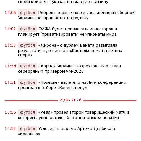
своей команды, указав на главную причину
14:06
футбол
Ребров впервые после увольнения из сборной
Украины возвращается на родину
14:02
футбол
ФИФА будет привлекать инвесторов и
планирует “приватизировать” Чемпионаты мира
13:58
футбол
«Жирона» с дублем Ваната разыграла
результативную ничью с «Кастельеном» на летних
сборах
13:54
футбол
Сборная Украины по фехтованию стала
серебряным призером ЧМ-2026
13:51
футбол
«Полесье» вылетело из Лиги конференций,
проиграв в отборе «Копенгагену»
29.07.2026
10:15
футбол
«Реал» провел второй товарищеский матч, в
котором Лунин остался без капитанской повязки
10:12
футбол
Условия перехода Артема Довбика в
«Болонью»