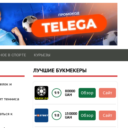
НОЕ В СПОРТЕ
КУРЬЕЗЫ
ЛУЧШИЕ БУКМЕКЕРЫ
елок и
80000
Обзор
Сайт
9.9
UAH
ит тенниса
аться к
150000
Обзор
Сайт
9.8
UAH