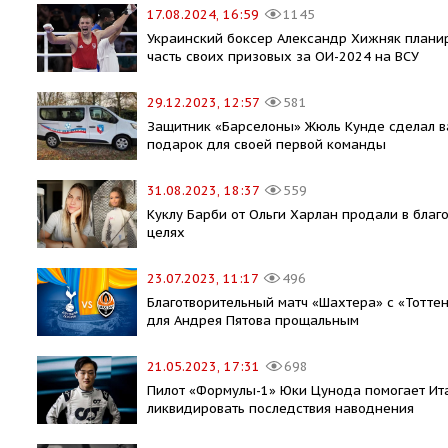
17.08.2024, 16:59
1145
Украинский боксер Александр Хижняк планир
часть своих призовых за ОИ-2024 на ВСУ
29.12.2023, 12:57
581
Защитник «Барселоны» Жюль Кунде сделал 
подарок для своей первой команды
31.08.2023, 18:37
559
Куклу Барби от Ольги Харлан продали в благ
целях
23.07.2023, 11:17
496
Благотворительный матч «Шахтера» с «Тотте
для Андрея Пятова прощальным
21.05.2023, 17:31
698
Пилот «Формулы-1» Юки Цунода помогает Ит
ликвидировать последствия наводнения