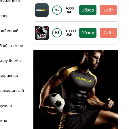
р Атлетико
4000
Обзор
Сайт
9.7
UAH
ренер
 победной
10000
Обзор
Сайт
9.5
UAH
Я об этом не
ьеру боем с
 украинца
неожиданный
лучила
тино