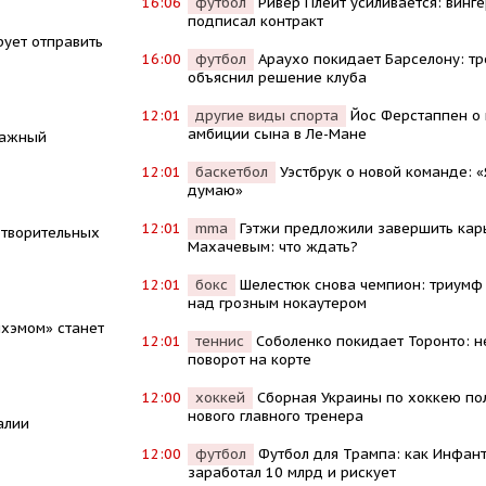
16:06
футбол
Ривер Плейт усиливается: винге
подписал контракт
ует отправить
16:00
футбол
Араухо покидает Барселону: т
объяснил решение клуба
12:01
другие виды спорта
Йос Ферстаппен о
амбиции сына в Ле-Мане
важный
12:01
баскетбол
Уэстбрук о новой команде: «
думаю»
12:01
mma
Гэтжи предложили завершить кар
отворительных
Махачевым: что ждать?
12:01
бокс
Шелестюк снова чемпион: триумф
над грозным нокаутером
нхэмом» станет
12:01
теннис
Соболенко покидает Торонто: 
поворот на корте
12:00
хоккей
Сборная Украины по хоккею по
нового главного тренера
алии
12:00
футбол
Футбол для Трампа: как Инфан
заработал 10 млрд и рискует