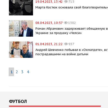
19.04.2023, 13:42
715
Марта Костюк основала свой благотворител
08.04.2023, 10:57
1302
Роман Абрамович задерживает обещанную в
Украине за продажу «Челси»
01.04.2023, 21:22
937
Андрей Шевченко побывал в «Охматдете», вс
пострадавшими на войне детьми
1
2
3
4
ФУТБОЛ