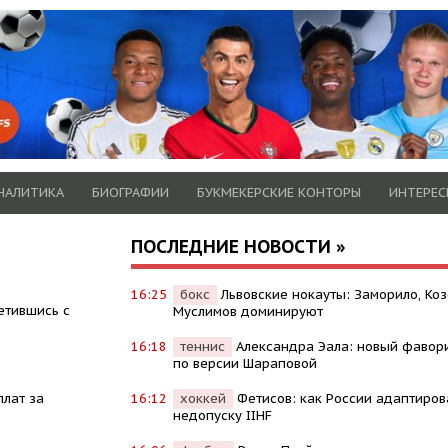
НАЛИТИКА
БИОГРАФИИ
БУКМЕКЕРСКИЕ КОНТОРЫ
ИНТЕРЕС
ПОСЛЕДНИЕ НОВОСТИ »
16:25
бокс
Львовские нокауты: Заморило, Коз
етившись с
Муслимов доминируют
16:18
теннис
Александра Эала: новый фавор
по версии Шараповой
плат за
16:12
хоккей
Фетисов: как России адаптиров
недопуску IIHF