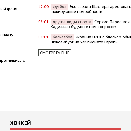
12:00
футбол
Экс-звезда Шахтера арестована
ьный фонд
шокирующие подробности
08:01
другие виды спорта
Серхио Перес мож
Кадиллак: будущее под вопросом
ыплату
08:01
баскетбол
Украина U-18 с блеском обы
Люксембург на чемпионате Европы
СМОТРЕТЬ ЕЩЕ
третившись с
ХОККЕЙ