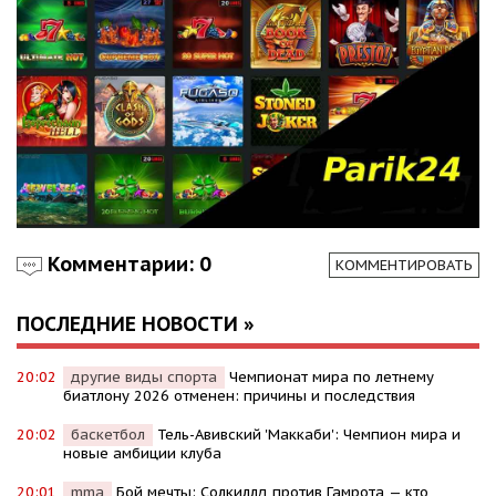
Комментарии: 0
КОММЕНТИРОВАТЬ
ПОСЛЕДНИЕ НОВОСТИ »
20:02
другие виды спорта
Чемпионат мира по летнему
биатлону 2026 отменен: причины и последствия
20:02
баскетбол
Тель-Авивский 'Маккаби': Чемпион мира и
новые амбиции клуба
20:01
mma
Бой мечты: Солкиллд против Гамрота — кто