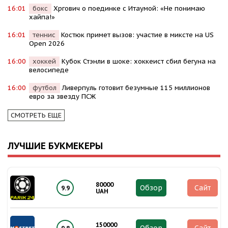
16:01
бокс
Хргович о поединке с Итаумой: «Не понимаю
хайпа!»
16:01
теннис
Костюк примет вызов: участие в миксте на US
Open 2026
16:00
хоккей
Кубок Стэнли в шоке: хоккеист сбил бегуна на
велосипеде
16:00
футбол
Ливерпуль готовит безумные 115 миллионов
евро за звезду ПСЖ
СМОТРЕТЬ ЕЩЕ
ЛУЧШИЕ БУКМЕКЕРЫ
80000
Обзор
Сайт
9.9
UAH
150000