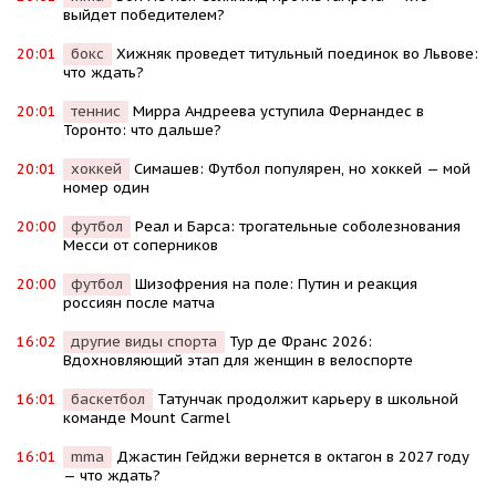
выйдет победителем?
20:01
бокс
Хижняк проведет титульный поединок во Львове:
что ждать?
20:01
теннис
Мирра Андреева уступила Фернандес в
Торонто: что дальше?
20:01
хоккей
Симашев: Футбол популярен, но хоккей — мой
номер один
20:00
футбол
Реал и Барса: трогательные соболезнования
Месси от соперников
20:00
футбол
Шизофрения на поле: Путин и реакция
россиян после матча
16:02
другие виды спорта
Тур де Франс 2026:
Вдохновляющий этап для женщин в велоспорте
16:01
баскетбол
Татунчак продолжит карьеру в школьной
команде Mount Carmel
16:01
mma
Джастин Гейджи вернется в октагон в 2027 году
— что ждать?