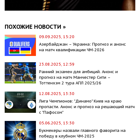
ПОХОЖИЕ НОВОСТИ »
09.09.2025, 15:20
Азербайджан – Украина: Прогноз и анонс
на матч квалификации ЧМ-2026
23.08.2025, 12:59
Ранний экзамен для амбиций. Анонс и
прогноз на матч Манчестер Сити –
Тоттенхэм 2 тура АПЛ 2025/26
12.08.2025, 13:30
Лига Чемпионов: "Динамо" Киев на краю
пропасти. Анонс и прогноз на решающий матч
с "Пафосом"
05.06.2025, 13:30
Букмекеры назвали главного фаворита на
победу в клубном ЧМ-2025