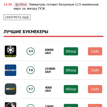
16:00
футбол
Ливерпуль готовит безумные 115 миллионов
евро за звезду ПСЖ
СМОТРЕТЬ ЕЩЕ
ЛУЧШИЕ БУКМЕКЕРЫ
80000
Обзор
Сайт
9.9
UAH
150000
Обзор
Сайт
9.8
UAH
4000
Обзор
Сайт
9.7
UAH
10000