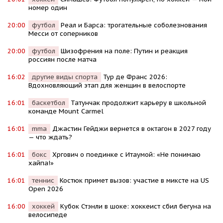
номер один
20:00
футбол
Реал и Барса: трогательные соболезнования
Месси от соперников
20:00
футбол
Шизофрения на поле: Путин и реакция
россиян после матча
16:02
другие виды спорта
Тур де Франс 2026:
Вдохновляющий этап для женщин в велоспорте
16:01
баскетбол
Татунчак продолжит карьеру в школьной
команде Mount Carmel
16:01
mma
Джастин Гейджи вернется в октагон в 2027 году
— что ждать?
16:01
бокс
Хргович о поединке с Итаумой: «Не понимаю
хайпа!»
16:01
теннис
Костюк примет вызов: участие в миксте на US
Open 2026
16:00
хоккей
Кубок Стэнли в шоке: хоккеист сбил бегуна на
велосипеде