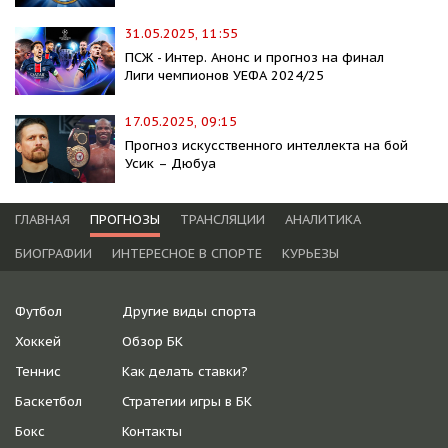
31.05.2025, 11:55
ПСЖ - Интер. Анонс и прогноз на финал
Лиги чемпионов УЕФА 2024/25
17.05.2025, 09:15
Прогноз искусственного интеллекта на бой
Усик – Дюбуа
ГЛАВНАЯ
ПРОГНОЗЫ
ТРАНСЛЯЦИИ
АНАЛИТИКА
БИОГРАФИИ
ИНТЕРЕСНОЕ В СПОРТЕ
КУРЬЕЗЫ
Футбол
Другие виды спорта
Хоккей
Обзор БК
Теннис
Как делать ставки?
Баскетбол
Стратегии игры в БК
Бокс
Контакты