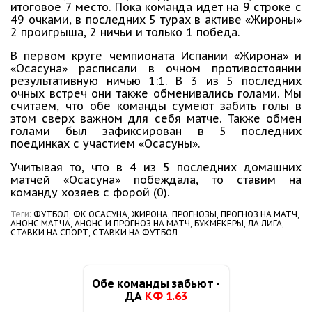
итоговое 7 место. Пока команда идет на 9 строке с
49 очками, в последних 5 турах в активе «Жироны»
2 проигрыша, 2 ничьи и только 1 победа.
В первом круге чемпионата Испании «Жирона» и
«Осасуна» расписали в очном противостоянии
результативную ничью 1:1. В 3 из 5 последних
очных встреч они также обменивались голами. Мы
считаем, что обе команды сумеют забить голы в
этом сверх важном для себя матче. Также обмен
голами был зафиксирован в 5 последних
поединках с участием «Осасуны».
Учитывая то, что в 4 из 5 последних домашних
матчей «Осасуна» побеждала, то ставим на
команду хозяев с форой (0).
Теги:
ФУТБОЛ,
ФК ОСАСУНА,
ЖИРОНА,
ПРОГНОЗЫ,
ПРОГНОЗ НА МАТЧ,
АНОНС МАТЧА,
АНОНС И ПРОГНОЗ НА МАТЧ,
БУКМЕКЕРЫ,
ЛА ЛИГА,
СТАВКИ НА СПОРТ,
СТАВКИ НА ФУТБОЛ
Обе команды забьют -
ДА
КФ 1.63