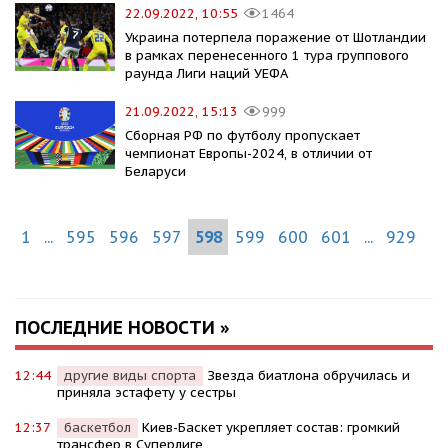
22.09.2022, 10:55
1464
Украина потерпела поражение от Шотландии
в рамках перенесенного 1 тура группового
раунда Лиги наций УЕФА
21.09.2022, 15:13
999
Сборная РФ по футболу пропускает
чемпионат Европы-2024, в отличии от
Беларуси
1
...
595
596
597
598
599
600
601
...
929
ПОСЛЕДНИЕ НОВОСТИ »
12:44
другие виды спорта
Звезда биатлона обручилась и
приняла эстафету у сестры
12:37
баскетбол
Киев-Баскет укрепляет состав: громкий
трансфер в Суперлиге