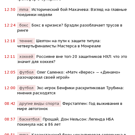
12:30
mma
Исторический бой Махачева: Взгляд на главные
поединки недели
12:24
бокс
Бокс в кризисе? Брэдли разоблачает трусов в
ринге
12:18
теннис
Шелтон на пути к защите титула:
четвертьфиналисты Мастерса в Монреале
12:11
хоккей
Россияне вне топ-20 защитников НХЛ: что это
значит для хоккея?
12:05
футбол
Олег Саленко: «Матч «Верес» — «Динамо»
разочаровал своей игрой»
12:00
футбол
Экс-игрок Бенфики раскритиковал Трубина:
мнения расходятся
08:42
другие виды спорта
Ферстаппен: Год выживания в
мире автогонок
08:37
баскетбол
Прощай, Дон Нельсон: Легенда НБА
покинула нас в 86 лет
08:31
mma
Казахстанский боец нокаутировал соперника в