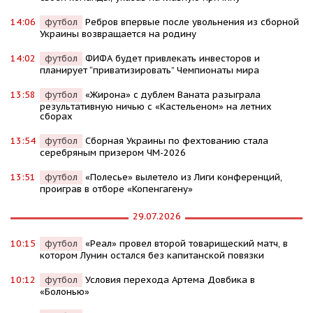
14:06
футбол
Ребров впервые после увольнения из сборной
Украины возвращается на родину
14:02
футбол
ФИФА будет привлекать инвесторов и
планирует “приватизировать” Чемпионаты мира
13:58
футбол
«Жирона» с дублем Ваната разыграла
результативную ничью с «Кастельеном» на летних
сборах
13:54
футбол
Сборная Украины по фехтованию стала
серебряным призером ЧМ-2026
13:51
футбол
«Полесье» вылетело из Лиги конференций,
проиграв в отборе «Копенгагену»
29.07.2026
10:15
футбол
«Реал» провел второй товарищеский матч, в
котором Лунин остался без капитанской повязки
10:12
футбол
Условия перехода Артема Довбика в
«Болонью»