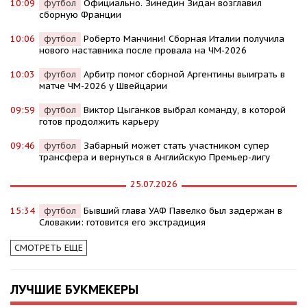
10:09
футбол
Официально. Зинедин Зидан возглавил
сборную Франции
10:06
футбол
Роберто Манчини! Сборная Италии получила
нового наставника после провала на ЧМ-2026
10:03
футбол
Арбитр помог сборной Аргентины выиграть в
матче ЧМ-2026 у Швейцарии
09:59
футбол
Виктор Цыганков выбрал команду, в которой
готов продолжить карьеру
09:46
футбол
Забарный может стать участником супер
трансфера и вернуться в Английскую Премьер-лигу
25.07.2026
15:34
футбол
Бывший глава УАФ Павелко был задержан в
Словакии: готовится его экстрадиция
СМОТРЕТЬ ЕЩЕ
ЛУЧШИЕ БУКМЕКЕРЫ