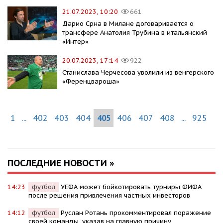
21.07.2023, 10:20
661
Дарио Срна в Милане договаривается о
трансфере Анатолия Трубина в итальянский
«Интер»
20.07.2023, 17:14
922
Станислава Черчесова уволили из венгерского
«Ференцвароша»
1
...
402
403
404
405
406
407
408
...
925
ПОСЛЕДНИЕ НОВОСТИ »
14:23
футбол
УЕФА может бойкотировать турниры ФИФА
после решения привлечения частных инвесторов
14:12
футбол
Руслан Ротань прокомментировал поражение
своей команды, указав на главную причину