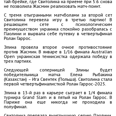
тай-брейке, где Свитолина на приеме при 5:6 снова
не позволила Жасмин реализовать матч-поинт.
С тремя отыгранными матчболами за второй сет
Свитолина перевела игру в третью партию! В
решающем сете с психологическим
преимуществом украинка спокойно разобралась с
Паолини и вырвала себе путевку в четвертьфинал
Ролан Гаррос.
Элина провела второе очное противостояние
против Жасмин. В январе в 1/16 финала Australian
Open украинская теннисистка одержала победу в
трех партиях.
Следующей соперницей Элины будет
победительница матча Елена Рыбакина
(Казахстан) – Ига Свентек (Польша). Свитолина стала
первой четвертьфиналисткой Ролан Гаррос-2025.
Элина в 13-й раз в карьере сыграет в 1/4 финала
турнира Grand Slam и в пятый на Ролан Гаррос. В
Париже она еще никогда не проходила в
полуфинал.
Свитолина прервала выигрышную серию Паолини,