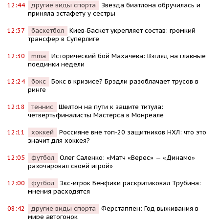
12:44
другие виды спорта
Звезда биатлона обручилась и
приняла эстафету у сестры
12:37
баскетбол
Киев-Баскет укрепляет состав: громкий
трансфер в Суперлиге
12:30
mma
Исторический бой Махачева: Взгляд на главные
поединки недели
12:24
бокс
Бокс в кризисе? Брэдли разоблачает трусов в
ринге
12:18
теннис
Шелтон на пути к защите титула:
четвертьфиналисты Мастерса в Монреале
12:11
хоккей
Россияне вне топ-20 защитников НХЛ: что это
значит для хоккея?
12:05
футбол
Олег Саленко: «Матч «Верес» — «Динамо»
разочаровал своей игрой»
12:00
футбол
Экс-игрок Бенфики раскритиковал Трубина:
мнения расходятся
08:42
другие виды спорта
Ферстаппен: Год выживания в
мире автогонок