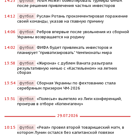
14:23
футбол
УЕФА может бойкотировать турниры ФИФА
после решения привлечения частных инвесторов
14:12
футбол
Руслан Ротань прокомментировал поражение
своей команды, указав на главную причину
14:06
футбол
Ребров впервые после увольнения из сборной
Украины возвращается на родину
14:02
футбол
ФИФА будет привлекать инвесторов и
планирует “приватизировать” Чемпионаты мира
13:58
футбол
«Жирона» с дублем Ваната разыграла
результативную ничью с «Кастельеном» на летних
сборах
13:54
футбол
Сборная Украины по фехтованию стала
серебряным призером ЧМ-2026
13:51
футбол
«Полесье» вылетело из Лиги конференций,
проиграв в отборе «Копенгагену»
29.07.2026
10:15
футбол
«Реал» провел второй товарищеский матч, в
котором Лунин остался без капитанской повязки