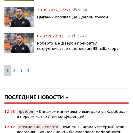
20.09.2022, 16:34
5168
Цыганик обозвал Де Дзерби трусом
07.07.2022, 11:58
1247
Роберто Де Дзерби прекратил
сотрудничество с донецким ФК «Шахтер»
1
2
3
4
ПОСЛЕДНИЕ НОВОСТИ »
12:58
футбол
«Динамо» минимально выиграло у «Карабаха»
в первом матче Лиги конференций
12:12
другие виды спорта
Леммен выиграл четвёртый этап
велогонки Тур Польши-2026| Велоспорт: подробности,