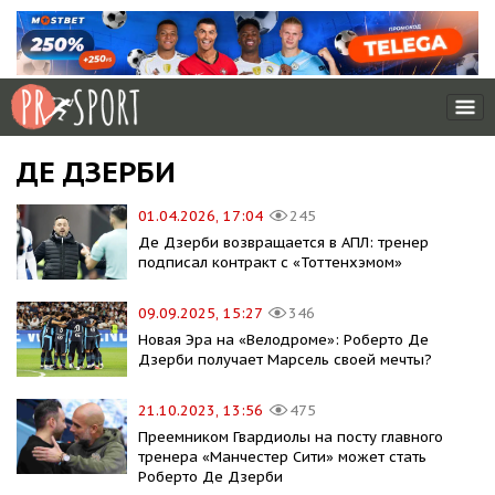
ДЕ ДЗЕРБИ
01.04.2026, 17:04
245
Де Дзерби возвращается в АПЛ: тренер
подписал контракт с «Тоттенхэмом»
09.09.2025, 15:27
346
Новая Эра на «Велодроме»: Роберто Де
Дзерби получает Марсель своей мечты?
21.10.2023, 13:56
475
Преемником Гвардиолы на посту главного
тренера «Манчестер Сити» может стать
Роберто Де Дзерби