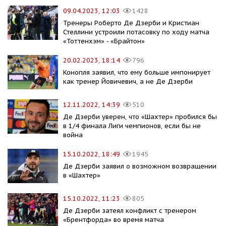
09.04.2023, 12:03
1428
Тренеры Роберто Де Дзерби и Кристиан
Стеллини устроили потасовку по ходу матча
«Тоттенхэм» - «Брайтон»
20.02.2023, 18:14
796
Конопля заявил, что ему больше импонирует
как тренер Йовичевич, а не Де Дзерби
12.11.2022, 14:39
510
Де Дзерби уверен, что «Шахтер» пробился бы
в 1/4 финала Лиги чемпионов, если бы не
война
15.10.2022, 18:49
1945
Де Дзерби заявил о возможном возвращении
в «Шахтер»
15.10.2022, 11:23
805
Де Дзерби затеял конфликт с тренером
«Брентфорда» во время матча