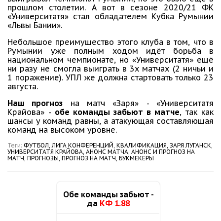
прошлом столетии. А вот в сезоне 2020/21 ФК
«Университатя» стал обладателем Кубка Румынии
«Львы Бании».
Небольшое преимущество этого клуба в том, что в
Румынии уже полным ходом идёт борьба в
национальном чемпионате, но «Университатя» ещё
ни разу не смогла выиграть в 3х матчах (2 ничьи и
1 поражение). УПЛ же должна стартовать только 23
августа.
Наш прогноз
на матч «Заря» - «Университатя
Крайова» -
обе команды забьют в матче
, так как
шансы у команд равны, а атакующая составляющая
команд на высоком уровне.
Теги:
ФУТБОЛ,
ЛИГА КОНФЕРЕНЦИЙ,
КВАЛИФИКАЦИЯ,
ЗАРЯ ЛУГАНСК,
УНИВЕРСИТАТЯ КРАЙОВА,
АНОНС МАТЧА,
АНОНС И ПРОГНОЗ НА
МАТЧ,
ПРОГНОЗЫ,
ПРОГНОЗ НА МАТЧ,
БУКМЕКЕРЫ
Обе команды забьют -
да
КФ 1.88