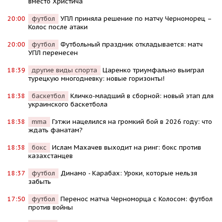
вместо Христича
20:00
футбол
УПЛ приняла решение по матчу Черноморец –
Колос после атаки
20:00
футбол
Футбольный праздник откладывается: матч
УПЛ перенесен
18:39
другие виды спорта
Царенко триумфально выиграл
турецкую многодневку: новые горизонты!
18:38
баскетбол
Кличко-младший в сборной: новый этап для
украинского баскетбола
18:38
mma
Гэтжи нацелился на громкий бой в 2026 году: что
ждать фанатам?
18:38
бокс
Ислам Махачев выходит на ринг: бокс против
казахстанцев
18:37
футбол
Динамо - Карабах: Уроки, которые нельзя
забыть
17:50
футбол
Перенос матча Черноморца с Колосом: футбол
против войны