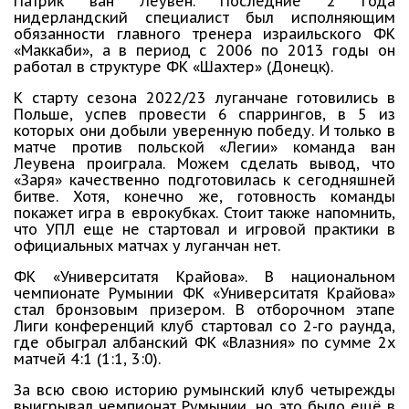
Патрик ван Леувен. Последние 2 года
нидерландский специалист был исполняющим
обязанности главного тренера израильского ФК
«Маккаби», а в период с 2006 по 2013 годы он
работал в структуре ФК «Шахтер» (Донецк).
К старту сезона 2022/23 луганчане готовились в
Польше, успев провести 6 спаррингов, в 5 из
которых они добыли уверенную победу. И только в
матче против польской «Легии» команда ван
Леувена проиграла. Можем сделать вывод, что
«Заря» качественно подготовилась к сегодняшней
битве. Хотя, конечно же, готовность команды
покажет игра в еврокубках. Стоит также напомнить,
что УПЛ еще не стартовал и игровой практики в
официальных матчах у луганчан нет.
ФК «Университатя Крайова». В национальном
чемпионате Румынии ФК «Университатя Крайова»
стал бронзовым призером. В отборочном этапе
Лиги конференций клуб стартовал со 2-го раунда,
где обыграл албанский ФК «Влазния» по сумме 2х
матчей 4:1 (1:1, 3:0).
За всю свою историю румынский клуб четырежды
выигрывал чемпионат Румынии, но это было ещё в