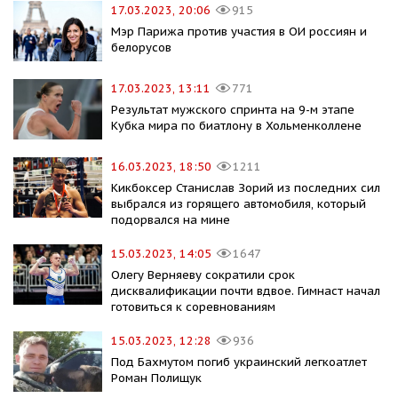
17.03.2023, 20:06
915
Мэр Парижа против участия в ОИ россиян и
белорусов
17.03.2023, 13:11
771
Результат мужского спринта на 9-м этапе
Кубка мира по биатлону в Хольменколлене
16.03.2023, 18:50
1211
Кикбоксер Станислав Зорий из последних сил
выбрался из горящего автомобиля, который
подорвался на мине
15.03.2023, 14:05
1647
Олегу Верняеву сократили срок
дисквалификации почти вдвое. Гимнаст начал
готовиться к соревнованиям
15.03.2023, 12:28
936
Под Бахмутом погиб украинский легкоатлет
Роман Полищук