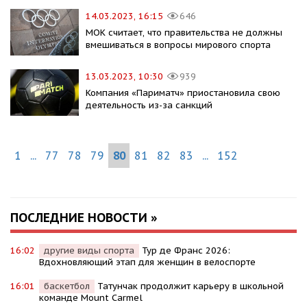
14.03.2023, 16:15
646
МОК считает, что правительства не должны
вмешиваться в вопросы мирового спорта
13.03.2023, 10:30
939
Компания «Париматч» приостановила свою
деятельность из-за санкций
1
...
77
78
79
80
81
82
83
...
152
ПОСЛЕДНИЕ НОВОСТИ »
16:02
другие виды спорта
Тур де Франс 2026:
Вдохновляющий этап для женщин в велоспорте
16:01
баскетбол
Татунчак продолжит карьеру в школьной
команде Mount Carmel