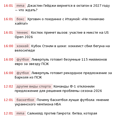
16:01
mma
Джастин Гейджи вернется в октагон в 2027 году
— что ждать?
16:01
бокс
Хргович о поединке с Итаумой: «Не понимаю
хайпа!»
16:01
теннис
Костюк примет вызов: участие в миксте на US
Open 2026
16:00
хоккей
Кубок Стэнли в шоке: хоккеист сбил бегуна на
велосипеде
16:00
футбол
Ливерпуль готовит безумные 115 миллионов
евро за звезду ПСЖ
16:00
футбол
Ливерпуль готовит рекордное предложение за
Барколя из ПСЖ
12:02
другие виды спорта
Команды Ф-1 отклонили
предложение для решения проблемы сезона-2026
12:01
баскетбол
Почему баскетбол лучше футбола: мнение
украинского чемпиона НБА
12:01
mma
Салкиллд против Гамрота: битва, которая