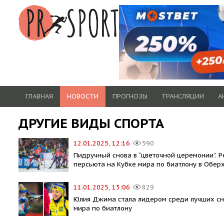
ГЛАВНАЯ
НОВОСТИ
ПРОГНОЗЫ
ТРАНСЛЯЦИИ
А
ДРУГИЕ ВИДЫ СПОРТА
12.01.2025, 12:16
590
Пидручный снова в “цветочной церемонии”. Р
персьюта на Кубке мира по биатлону в Обер
11.01.2025, 13:06
829
Юлия Джима стала лидером среди лучших сн
мира по биатлону