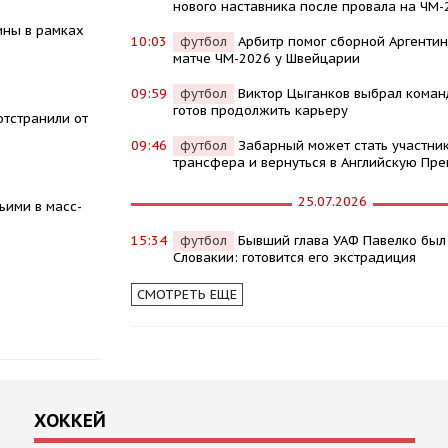
нового наставника после провала на ЧМ-
ины в рамках
10:03
футбол
Арбитр помог сборной Аргентин
матче ЧМ-2026 у Швейцарии
09:59
футбол
Виктор Цыганков выбрал команд
готов продолжить карьеру
тстранили от
09:46
футбол
Забарный может стать участни
трансфера и вернуться в Английскую Пре
25.07.2026
ьими в масс-
15:34
футбол
Бывший глава УАФ Павелко был
Словакии: готовится его экстрадиция
СМОТРЕТЬ ЕЩЕ
ХОККЕЙ