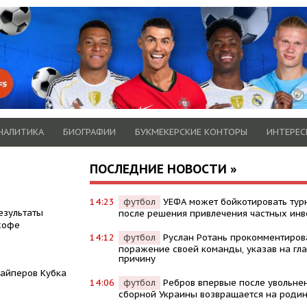
НАЛИТИКА
БИОГРАФИИ
БУКМЕКЕРСКИЕ КОНТОРЫ
ИНТЕРЕС
ПОСЛЕДНИЕ НОВОСТИ »
14:23
футбол
УЕФА может бойкотировать ту
езультаты
после решения привлечения частных инв
хофе
14:12
футбол
Руслан Ротань прокомментиров
поражение своей команды, указав на гл
причину
айперов Кубка
14:06
футбол
Ребров впервые после увольне
сборной Украины возвращается на роди