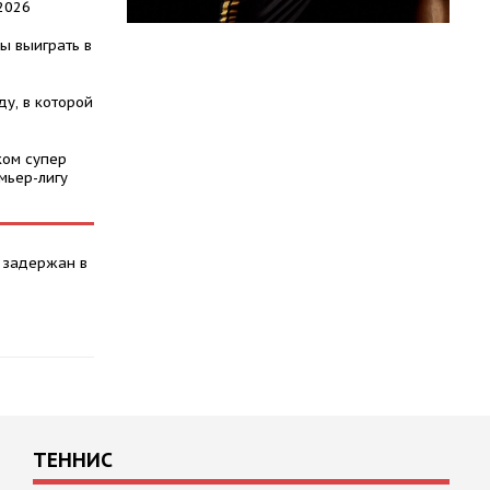
2026
ы выиграть в
у, в которой
ком супер
мьер-лигу
 задержан в
ТЕННИС