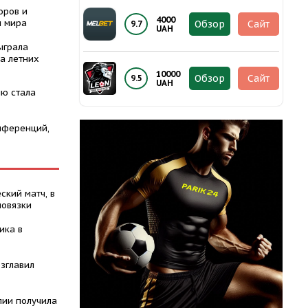
оров и
4000
ы мира
Обзор
Сайт
9.7
UAH
ыграла
а летних
10000
Обзор
Сайт
9.5
UAH
ю стала
нференций,
ский матч, в
повязки
ика в
зглавил
лии получила