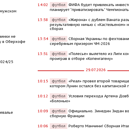
14:02
футбол
ФИФА будет привлекать инвест
планирует “приватизировать” Чемпионат
 мужском
13:58
футбол
«Жирона» с дублем Ваната раз
результативную ничью с «Кастельеном» н
сборах
аинки не
13:54
футбол
Сборная Украины по фехтовани
ну в Оберхофе
серебряным призером ЧМ-2026
13:51
футбол
«Полесье» вылетело из Лиги ко
проиграв в отборе «Копенгагену»
2024/25
29.07.2026
10:15
футбол
«Реал» провел второй товарище
котором Лунин остался без капитанской 
з
10:12
футбол
Условия перехода Артема Довб
«Болонью»
10:09
футбол
Официально. Зинедин Зидан во
Шевалье
сборную Франции
10:06
футбол
Роберто Манчини! Сборная Ита