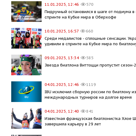
11.01.2025, 12:46
570
Пидручный остановился в шаге от подиума в
спринте на Кубке мира в Оберхофе
10.01.2025, 16:57
660
Среди медалистов - сплошные сенсации. Укр
удивили в спринте на Кубке мира по биатло
09.01.2025, 13:34
585
Звезда биатлона Виттоцци пропустит сезон-
04.01.2025, 12:46
1119
IBU исключил сборную россии по биатлону и
международных турниров на долгое время
04.01.2025, 12:40
841
Известная французская биатлонистка Хлое 
завершила карьеру в 29 лет