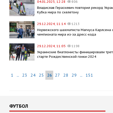
04.01.2025, 12:28
806
Владислав Гераскевич повторил рекорд Укра
Кубка мира по скелетону
29.12.2024, 11:14
1213
Норвежского шахматиста Магнуса Карлсена о
чемпионата мира из-за дресс-кода
29.12.2024, 11:05
1198
Украинские биатлонисты финишировали трет
старте Рождественской гонки-2024
1
...
23
24
25
26
27
28
29
...
151
ФУТБОЛ