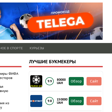
НОЕ В СПОРТЕ
КУРЬЕЗЫ
ЛУЧШИЕ БУКМЕКЕРЫ
рниры ФИФА
есторов
80000
Обзор
Сайт
9.9
UAH
ал
авную
150000
Обзор
Сайт
9.8
UAH
ния из
ну