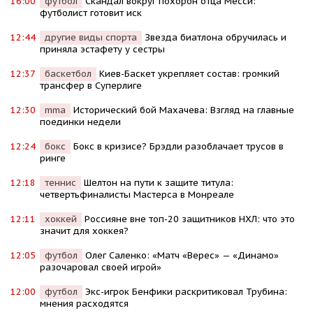
16:00
футбол
Скандал вокруг похорон отца Месси:
футболист готовит иск
12:44
другие виды спорта
Звезда биатлона обручилась и
приняла эстафету у сестры
12:37
баскетбол
Киев-Баскет укрепляет состав: громкий
трансфер в Суперлиге
12:30
mma
Исторический бой Махачева: Взгляд на главные
поединки недели
12:24
бокс
Бокс в кризисе? Брэдли разоблачает трусов в
ринге
12:18
теннис
Шелтон на пути к защите титула:
четвертьфиналисты Мастерса в Монреале
12:11
хоккей
Россияне вне топ-20 защитников НХЛ: что это
значит для хоккея?
12:05
футбол
Олег Саленко: «Матч «Верес» — «Динамо»
разочаровал своей игрой»
12:00
футбол
Экс-игрок Бенфики раскритиковал Трубина:
мнения расходятся