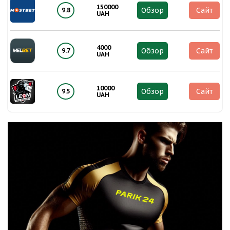
150000
Обзор
Сайт
9.8
UAH
4000
Обзор
Сайт
9.7
UAH
10000
Обзор
Сайт
9.5
UAH