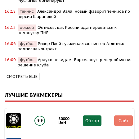
Муслимов доминируют
16:18
теннис
Александра Эала: новый фаворит тенниса по
версии Шараповой
16:12
хоккей
Фетисов: как России адаптироваться к
недопуску IIHF
16:06
футбол
Ривер Плейт усиливается: вингер Атлетико
подписал контракт
16:00
футбол
Араухо покидает Барселону: тренер объяснил
решение клуба
СМОТРЕТЬ ЕЩЕ
ЛУЧШИЕ БУКМЕКЕРЫ
80000
Обзор
Сайт
9.9
UAH