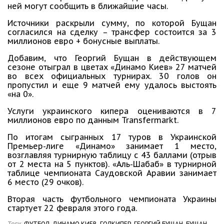
ней могут сообщить в ближайшие часы.
Источники раскрыли сумму, по которой Бущан
согласился на сделку – трансфер состоится за 3
миллионов евро + бонусные выплаты.
Добавим, что Георгий Бущан в действующем
сезоне отыграл в цветах «Динамо Киев» 27 матчей
во всех официальных турнирах. 30 голов он
пропустил и еще 9 матчей ему удалось выстоять
«на 0».
Услуги украинского кипера оцениваются в 7
миллионов евро по данным Transfermarkt.
По итогам сыгранных 17 туров в Украинской
Премьер-лиге «Динамо» занимает 1 место,
возглавляя турнирную таблицу с 43 баллами (отрыв
от 2 места на 5 пунктов). «Аль-Шабаб» в турнирной
таблице чемпионата Саудовской Аравии занимает
6 место (29 очков).
Вторая часть футбольного чемпионата Украины
стартует 22 февраля этого года.
Теги:
ФУТБОЛ,
ДИНАМО КИЕВ,
ГОЛКИПЕР,
ГЕОРГИЙ БУЩАН,
БУЩАН,