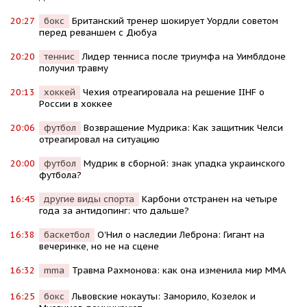
20:27
бокс
Британский тренер шокирует Уордли советом
перед реваншем с Дюбуа
20:20
теннис
Лидер тенниса после триумфа на Уимблдоне
получил травму
20:13
хоккей
Чехия отреагировала на решение IIHF о
России в хоккее
20:06
футбол
Возвращение Мудрика: Как защитник Челси
отреагировал на ситуацию
20:00
футбол
Мудрик в сборной: знак упадка украинского
футбола?
16:45
другие виды спорта
Карбони отстранен на четыре
года за антидопинг: что дальше?
16:38
баскетбол
О'Нил о наследии Леброна: Гигант на
вечеринке, но не на сцене
16:32
mma
Травма Рахмонова: как она изменила мир ММА
16:25
бокс
Львовские нокауты: Заморило, Козелок и