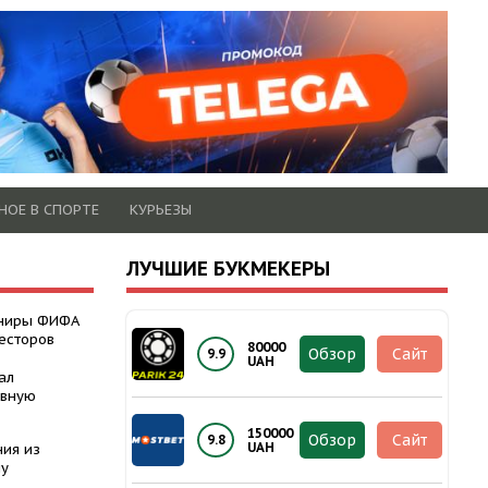
НОЕ В СПОРТЕ
КУРЬЕЗЫ
ЛУЧШИЕ БУКМЕКЕРЫ
рниры ФИФА
есторов
80000
Обзор
Сайт
9.9
UAH
ал
авную
150000
Обзор
Сайт
9.8
UAH
ния из
ну