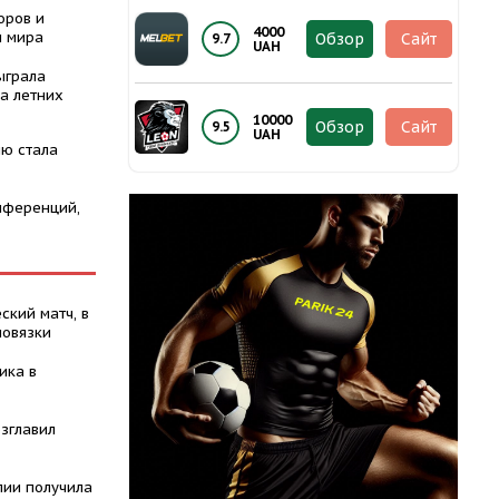
оров и
4000
ы мира
Обзор
Сайт
9.7
UAH
ыграла
а летних
10000
Обзор
Сайт
9.5
UAH
ю стала
нференций,
ский матч, в
повязки
ика в
зглавил
лии получила