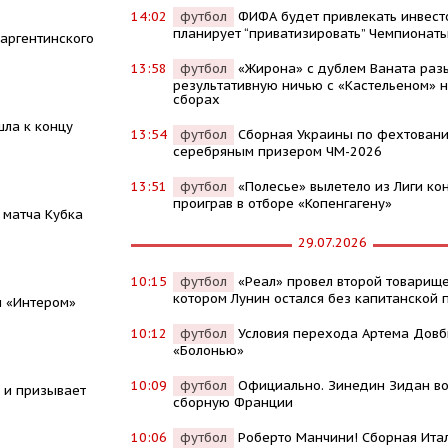
14:02
футбол
ФИФА будет привлекать инвест
планирует “приватизировать” Чемпионат
 аргентинского
13:58
футбол
«Жирона» с дублем Ваната раз
результативную ничью с «Кастельеном» н
сборах
ла к концу
13:54
футбол
Сборная Украины по фехтовани
серебряным призером ЧМ-2026
13:51
футбол
«Полесье» вылетело из Лиги ко
проиграв в отборе «Копенгагену»
 матча Кубка
29.07.2026
10:15
футбол
«Реал» провел второй товарище
котором Лунин остался без капитанской 
м «Интером»
10:12
футбол
Условия перехода Артема Довб
«Болонью»
10:09
футбол
Официально. Зинедин Зидан во
 и призывает
сборную Франции
10:06
футбол
Роберто Манчини! Сборная Ита