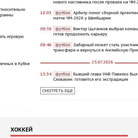
нового наставника после провала на ЧМ-
относительно
10:03
футбол
Арбитр помог сборной Аргентин
краины
матче ЧМ-2026 у Швейцарии
09:59
футбол
Виктор Цыганков выбрал команд
готов продолжить карьеру
ать игровую
09:46
футбол
Забарный может стать участни
трансфера и вернуться в Английскую Пре
25.07.2026
печных в Кубке
15:34
футбол
Бывший глава УАФ Павелко был
Словакии: готовится его экстрадиция
СМОТРЕТЬ ЕЩЕ
ХОККЕЙ