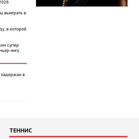
2026
ы выиграть в
у, в которой
ком супер
мьер-лигу
 задержан в
ТЕННИС