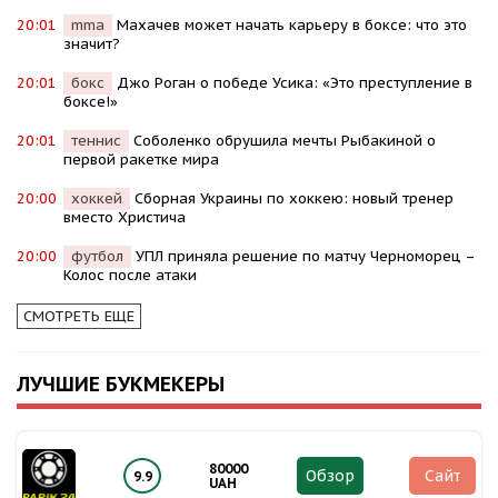
20:01
mma
Махачев может начать карьеру в боксе: что это
значит?
20:01
бокс
Джо Роган о победе Усика: «Это преступление в
боксе!»
20:01
теннис
Соболенко обрушила мечты Рыбакиной о
первой ракетке мира
20:00
хоккей
Сборная Украины по хоккею: новый тренер
вместо Христича
20:00
футбол
УПЛ приняла решение по матчу Черноморец –
Колос после атаки
СМОТРЕТЬ ЕЩЕ
ЛУЧШИЕ БУКМЕКЕРЫ
80000
Обзор
Сайт
9.9
UAH