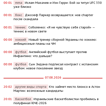
00:01
mma
Ислам Махачев и Иэн Гэрри: Бой за титул UFC 330
уже близко
00:01
бокс
Джозеф Паркер возвращается: нов chapter
после скандала
00:01
теннис
Соболенко: «Я не чувствую себя старой» —
теннис в новом свете
00:00
хоккей
Новый тренер сборной Украины по хоккею:
амбициозные планы на ЧМ
00:00
футбол
Английский футбол выступает против
Инфантино: что дальше?
00:00
футбол
Сын Зидана подписал контракт с испанским
клубом: новое поколение звезд
07.08.2026
20:02
другие виды спорта
Кто займет место Алонсо в Астон
Мартин: возможные кандидаты
20:01
баскетбол
Израильские баскетболистки пробились в
полуфинал ЮЧЕ-2026