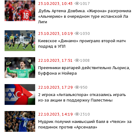
23.10.2023, 10:43
1017
Дубль Артема Довбика. «Жирона» разгромила
«Альмерию» в очередном туре испанской Ла
Лиги
23.10.2023, 10:19
1030
Киевское «Динамо» проиграло второй матч
подряд в УПЛ
22.10.2023, 17:51
1008
Преемники вратарей действительно Льориса,
Буффона и Нойера
22.10.2023, 17:29
950
2 игрока «Антальяспора» отказались играть
из-за акции в поддержку Палестины
22.10.2023, 14:19
2310
Мудрик получил наивысший балл в «Челси» за
поединок против «Арсенала»