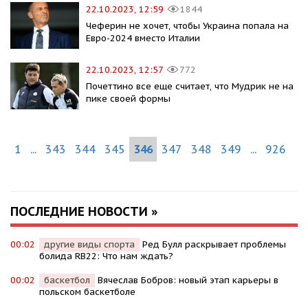
22.10.2023, 12:59
1844
Чеферин не хочет, чтобы Украина попала на
Евро-2024 вместо Италии
22.10.2023, 12:57
772
Почеттино все еще считает, что Мудрик не на
пике своей формы
1
...
343
344
345
346
347
348
349
...
926
ПОСЛЕДНИЕ НОВОСТИ »
00:02
другие виды спорта
Ред Булл раскрывает проблемы
болида RB22: Что нам ждать?
00:02
баскетбол
Вячеслав Бобров: новый этап карьеры в
польском баскетболе