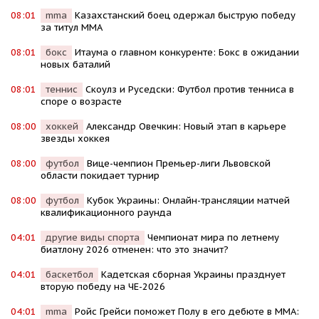
08:01
mma
Казахстанский боец одержал быструю победу
за титул MMA
08:01
бокс
Итаума о главном конкуренте: Бокс в ожидании
новых баталий
08:01
теннис
Скоулз и Руседски: Футбол против тенниса в
споре о возрасте
08:00
хоккей
Александр Овечкин: Новый этап в карьере
звезды хоккея
08:00
футбол
Вице-чемпион Премьер-лиги Львовской
области покидает турнир
08:00
футбол
Кубок Украины: Онлайн-трансляции матчей
квалификационного раунда
04:01
другие виды спорта
Чемпионат мира по летнему
биатлону 2026 отменен: что это значит?
04:01
баскетбол
Кадетская сборная Украины празднует
вторую победу на ЧЕ-2026
04:01
mma
Ройс Грейси поможет Полу в его дебюте в MMA: