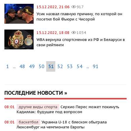
15.12.2022, 21:06
917
Усик назвал главную причину, по которой он
посетил бой Фьюри с Чисорой
15.12.2022, 18:08
1054
WBA вернула спортсменов из РФ и Беларуси в
свои рейтинги
1
...
48
49
50
51
52
53
54
...
91
ПОСЛЕДНИЕ НОВОСТИ »
08:01
другие виды спорта
Серхио Перес может покинуть
Кадиллак: будущее под вопросом
08:01
баскетбол
Украина U-18 с блеском обыграла
Люксембург на чемпионате Европы