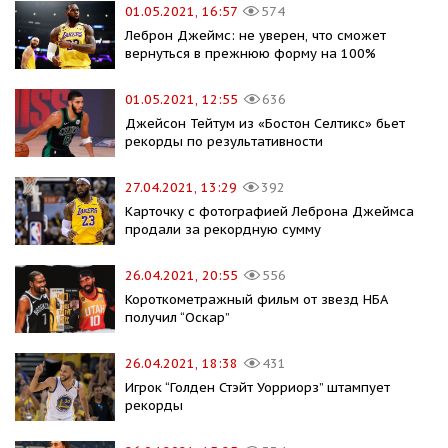
01.05.2021, 16:57
574
Леброн Джеймс: не уверен, что сможет
вернуться в прежнюю форму на 100%
01.05.2021, 12:55
636
Джейсон Тейтум из «Бостон Селтикс» бьет
рекорды по результативности
27.04.2021, 13:29
392
Карточку с фотографией Леброна Джеймса
продали за рекордную сумму
26.04.2021, 20:55
556
Короткометражный фильм от звезд НБА
получил “Оскар”
26.04.2021, 18:38
431
Игрок “Голден Стэйт Уорриорз” штампует
рекорды