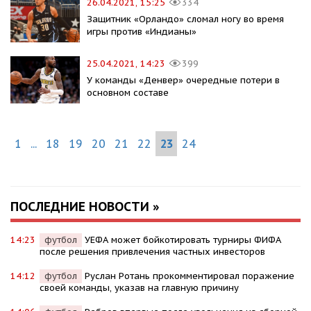
26.04.2021, 15:25
334
Защитник «Орландо» сломал ногу во время
игры против «Индианы»
25.04.2021, 14:23
399
У команды «Денвер» очередные потери в
основном составе
1
...
18
19
20
21
22
23
24
ПОСЛЕДНИЕ НОВОСТИ »
14:23
футбол
УЕФА может бойкотировать турниры ФИФА
после решения привлечения частных инвесторов
14:12
футбол
Руслан Ротань прокомментировал поражение
своей команды, указав на главную причину