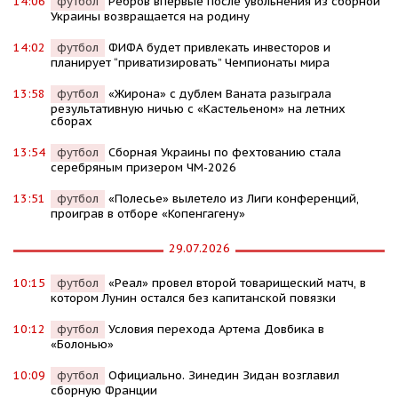
14:06
футбол
Ребров впервые после увольнения из сборной
Украины возвращается на родину
14:02
футбол
ФИФА будет привлекать инвесторов и
планирует “приватизировать” Чемпионаты мира
13:58
футбол
«Жирона» с дублем Ваната разыграла
результативную ничью с «Кастельеном» на летних
сборах
13:54
футбол
Сборная Украины по фехтованию стала
серебряным призером ЧМ-2026
13:51
футбол
«Полесье» вылетело из Лиги конференций,
проиграв в отборе «Копенгагену»
29.07.2026
10:15
футбол
«Реал» провел второй товарищеский матч, в
котором Лунин остался без капитанской повязки
10:12
футбол
Условия перехода Артема Довбика в
«Болонью»
10:09
футбол
Официально. Зинедин Зидан возглавил
сборную Франции