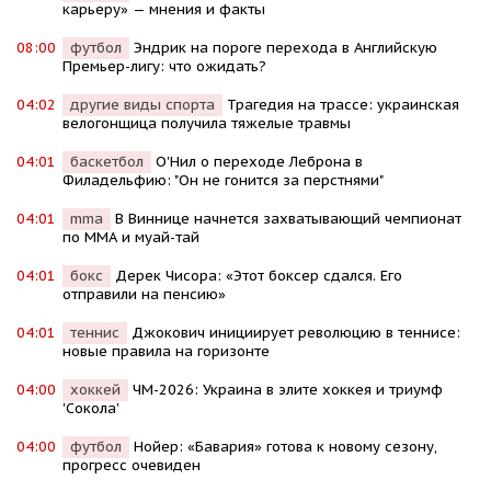
карьеру» — мнения и факты
08:00
футбол
Эндрик на пороге перехода в Английскую
Премьер-лигу: что ожидать?
04:02
другие виды спорта
Трагедия на трассе: украинская
велогонщица получила тяжелые травмы
04:01
баскетбол
О'Нил о переходе Леброна в
Филадельфию: "Он не гонится за перстнями"
04:01
mma
В Виннице начнется захватывающий чемпионат
по ММА и муай-тай
04:01
бокс
Дерек Чисора: «Этот боксер сдался. Его
отправили на пенсию»
04:01
теннис
Джокович инициирует революцию в теннисе:
новые правила на горизонте
04:00
хоккей
ЧМ-2026: Украина в элите хоккея и триумф
'Сокола'
04:00
футбол
Нойер: «Бавария» готова к новому сезону,
прогресс очевиден