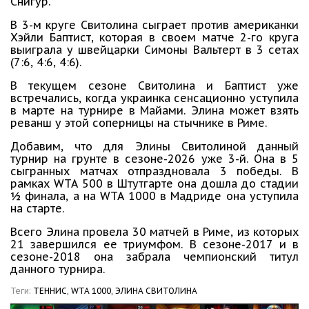
Снигур.
В 3-м круге Свитолина сыграет против американки
Хэйли Баптист, которая в своем матче 2-го круга
выиграла у швейцарки Симоны Вальтерт в 3 сетах
(7:6, 4:6, 4:6).
В текущем сезоне Свитолина и Баптист уже
встречались, когда украинка сенсационно уступила
в марте на турнире в Майами. Элина может взять
реванш у этой соперницы на стычнике в Риме.
Добавим, что для Элины Свитолиной данный
турнир на грунте в сезоне-2026 уже 3-й. Она в 5
сыгранных матчах отпраздновала 3 победы. В
рамках WTA 500 в Штутгарте она дошла до стадии
½ финала, а на WTA 1000 в Мадриде она уступила
на старте.
Всего Элина провела 30 матчей в Риме, из которых
21 завершился ее триумфом. В сезоне-2017 и в
сезоне-2018 она забрала чемпионский титул
данного турнира.
Теги:
ТЕННИС,
WTA 1000,
ЭЛИНА СВИТОЛИНА