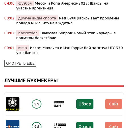
04:00
футбол
Месси и Копа Америка-2028: Шансы на
участие аргентинца
00:02
другие виды спорта
Ред Булл раскрывает проблемы
болида RB22: Что нам ждать?
00:02
баскетбол
Вячеслав Бобров: новый этап карьеры в
польском баскетболе
00:01
mma
Ислам Махачев и Иэн Гэрри: Бой за титул UFC 330
уже близко
СМОТРЕТЬ ЕЩЕ
ЛУЧШИЕ БУКМЕКЕРЫ
80000
Обзор
Сайт
9.9
UAH
150000
Обзор
Сайт
9.8