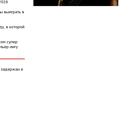
2026
ы выиграть в
у, в которой
ком супер
мьер-лигу
 задержан в