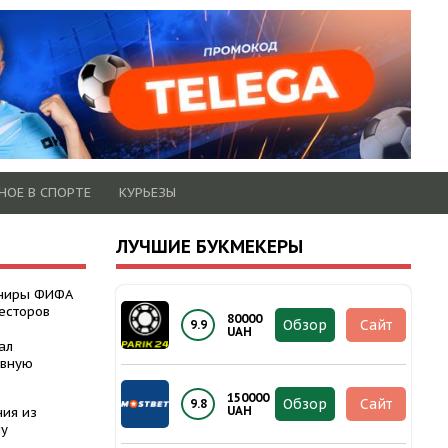
НОЕ В СПОРТЕ
КУРЬЕЗЫ
ЛУЧШИЕ БУКМЕКЕРЫ
рниры ФИФА
есторов
80000
Обзор
Сайт
9.9
UAH
ал
авную
150000
Обзор
Сайт
9.8
UAH
ния из
ну