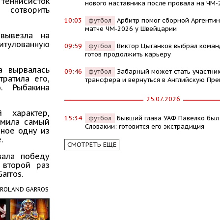
 теннисисток
нового наставника после провала на ЧМ-
 сотворить
10:03
футбол
Арбитр помог сборной Аргентин
матче ЧМ-2026 у Швейцарии
вывезла на
итулованную
09:59
футбол
Виктор Цыганков выбрал команд
готов продолжить карьеру
а вырвалась
09:46
футбол
Забарный может стать участни
тратила его,
трансфера и вернуться в Английскую Пре
о. Рыбакина
25.07.2026
 характер,
15:34
футбол
Бывший глава УАФ Павелко был
рмила самый
Словакии: готовится его экстрадиция
рное одну из
е.
СМОТРЕТЬ ЕЩЕ
вала победу
 второй раз
arros.
ROLAND GARROS