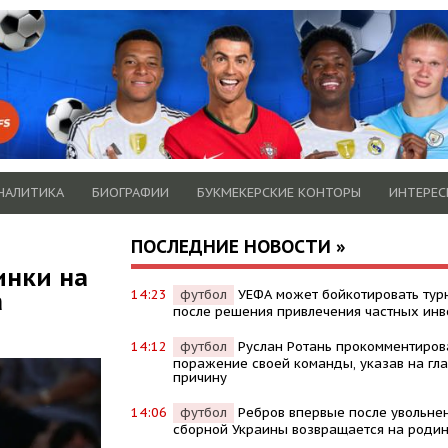
НАЛИТИКА
БИОГРАФИИ
БУКМЕКЕРСКИЕ КОНТОРЫ
ИНТЕРЕС
ПОСЛЕДНИЕ НОВОСТИ »
инки на
а
14:23
футбол
УЕФА может бойкотировать ту
после решения привлечения частных инв
14:12
футбол
Руслан Ротань прокомментиров
поражение своей команды, указав на гл
причину
14:06
футбол
Ребров впервые после увольне
сборной Украины возвращается на роди