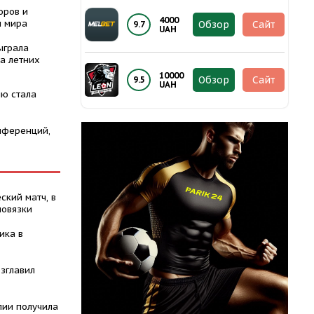
оров и
4000
ы мира
Обзор
Сайт
9.7
UAH
ыграла
а летних
10000
Обзор
Сайт
9.5
UAH
ю стала
нференций,
ский матч, в
повязки
ика в
зглавил
лии получила