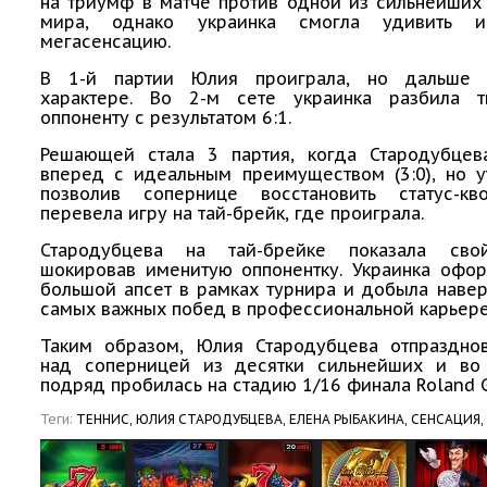
на триумф в матче против одной из сильнейших
мира, однако украинка смогла удивить и
мегасенсацию.
В 1-й партии Юлия проиграла, но дальше 
характере. Во 2-м сете украинка разбила т
оппоненту с результатом 6:1.
Решающей стала 3 партия, когда Стародубцев
вперед с идеальным преимуществом (3:0), но у
позволив сопернице восстановить статус-кв
перевела игру на тай-брейк, где проиграла.
Стародубцева на тай-брейке показала свой
шокировав именитую оппонентку. Украинка офо
большой апсет в рамках турнира и добыла наве
самых важных побед в профессиональной карьер
Таким образом, Юлия Стародубцева отпраздно
над соперницей из десятки сильнейших и во
подряд пробилась на стадию 1/16 финала Roland G
Теги:
ТЕННИС,
ЮЛИЯ СТАРОДУБЦЕВА,
ЕЛЕНА РЫБАКИНА,
СЕНСАЦИЯ,