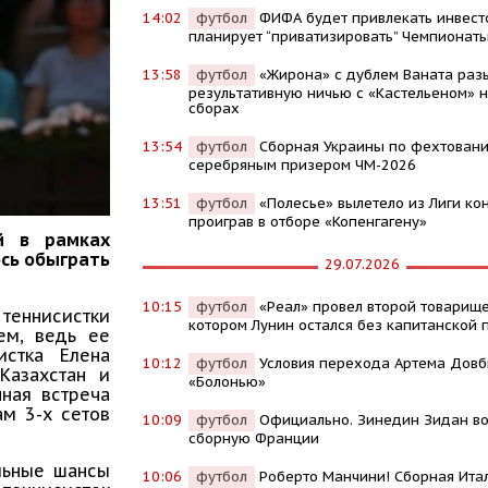
14:02
футбол
ФИФА будет привлекать инвест
планирует “приватизировать” Чемпионат
13:58
футбол
«Жирона» с дублем Ваната раз
результативную ничью с «Кастельеном» н
сборах
13:54
футбол
Сборная Украины по фехтовани
серебряным призером ЧМ-2026
13:51
футбол
«Полесье» вылетело из Лиги ко
проиграв в отборе «Копенгагену»
й в рамках
ось обыграть
29.07.2026
10:15
футбол
«Реал» провел второй товарище
 теннисистки
котором Лунин остался без капитанской 
ем, ведь ее
истка Елена
10:12
футбол
Условия перехода Артема Довб
Казахстан и
«Болонью»
ная встреча
м 3-х сетов
10:09
футбол
Официально. Зинедин Зидан во
сборную Франции
льные шансы
10:06
футбол
Роберто Манчини! Сборная Ита