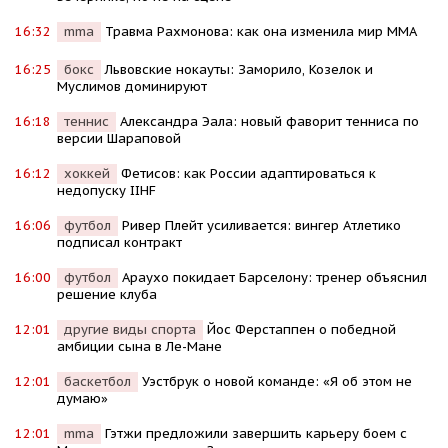
16:32
mma
Травма Рахмонова: как она изменила мир ММА
16:25
бокс
Львовские нокауты: Заморило, Козелок и
Муслимов доминируют
16:18
теннис
Александра Эала: новый фаворит тенниса по
версии Шараповой
16:12
хоккей
Фетисов: как России адаптироваться к
недопуску IIHF
16:06
футбол
Ривер Плейт усиливается: вингер Атлетико
подписал контракт
16:00
футбол
Араухо покидает Барселону: тренер объяснил
решение клуба
12:01
другие виды спорта
Йос Ферстаппен о победной
амбиции сына в Ле-Мане
12:01
баскетбол
Уэстбрук о новой команде: «Я об этом не
думаю»
12:01
mma
Гэтжи предложили завершить карьеру боем с