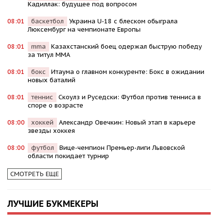
Кадиллак: будущее под вопросом
08:01
баскетбол
Украина U-18 с блеском обыграла
Люксембург на чемпионате Европы
08:01
mma
Казахстанский боец одержал быструю победу
за титул MMA
08:01
бокс
Итаума о главном конкуренте: Бокс в ожидании
новых баталий
08:01
теннис
Скоулз и Руседски: Футбол против тенниса в
споре о возрасте
08:00
хоккей
Александр Овечкин: Новый этап в карьере
звезды хоккея
08:00
футбол
Вице-чемпион Премьер-лиги Львовской
области покидает турнир
СМОТРЕТЬ ЕЩЕ
ЛУЧШИЕ БУКМЕКЕРЫ