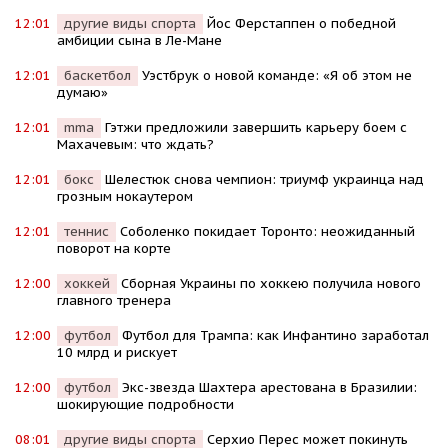
12:01
другие виды спорта
Йос Ферстаппен о победной
амбиции сына в Ле-Мане
12:01
баскетбол
Уэстбрук о новой команде: «Я об этом не
думаю»
12:01
mma
Гэтжи предложили завершить карьеру боем с
Махачевым: что ждать?
12:01
бокс
Шелестюк снова чемпион: триумф украинца над
грозным нокаутером
12:01
теннис
Соболенко покидает Торонто: неожиданный
поворот на корте
12:00
хоккей
Сборная Украины по хоккею получила нового
главного тренера
12:00
футбол
Футбол для Трампа: как Инфантино заработал
10 млрд и рискует
12:00
футбол
Экс-звезда Шахтера арестована в Бразилии:
шокирующие подробности
08:01
другие виды спорта
Серхио Перес может покинуть