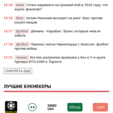
18:38
mma
Гэтжи нацелился на громкий бой в 2026 году: что
ждать фанатам?
18:38
бокс
Ислам Махачев выходит на ринг: бокс против
казахстанцев
18:37
футбол
Динамо - Карабах: Уроки, которые нельзя
забыть
17:50
футбол
Перенос матча Черноморца с Колосом: футбол
против войны
13:31
теннис
Костюк разгромно выиграла у Киз в 3-м круге
турнира WTA 1000 в Торонто
СМОТРЕТЬ ЕЩЕ
ЛУЧШИЕ БУКМЕКЕРЫ
80000
Обзор
Сайт
9.9
UAH