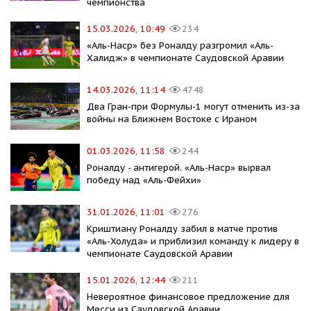
чемпионства
15.03.2026, 10:49
234
«Аль-Наср» без Роналду разгромил «Аль-
Халидж» в чемпионате Саудовской Аравии
14.03.2026, 11:14
4748
Два Гран-при Формулы-1 могут отменить из-за
войны на Ближнем Востоке с Ираном
01.03.2026, 11:58
244
Роналду - антигерой. «Аль-Наср» вырвал
победу над «Аль-Фейхи»
31.01.2026, 11:01
276
Криштиану Роналду забил в матче против
«Аль-Холуда» и приблизил команду к лидеру в
чемпионате Саудовской Аравии
15.01.2026, 12:44
211
Невероятное финансовое предложение для
Месси из Саудовской Аравии