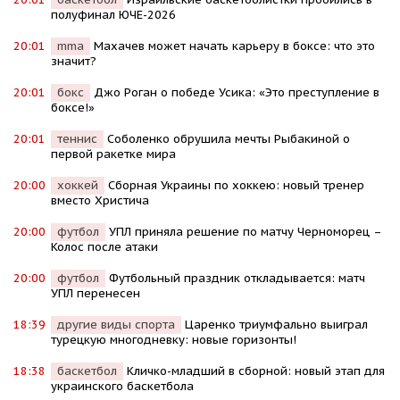
полуфинал ЮЧЕ-2026
20:01
mma
Махачев может начать карьеру в боксе: что это
значит?
20:01
бокс
Джо Роган о победе Усика: «Это преступление в
боксе!»
20:01
теннис
Соболенко обрушила мечты Рыбакиной о
первой ракетке мира
20:00
хоккей
Сборная Украины по хоккею: новый тренер
вместо Христича
20:00
футбол
УПЛ приняла решение по матчу Черноморец –
Колос после атаки
20:00
футбол
Футбольный праздник откладывается: матч
УПЛ перенесен
18:39
другие виды спорта
Царенко триумфально выиграл
турецкую многодневку: новые горизонты!
18:38
баскетбол
Кличко-младший в сборной: новый этап для
украинского баскетбола