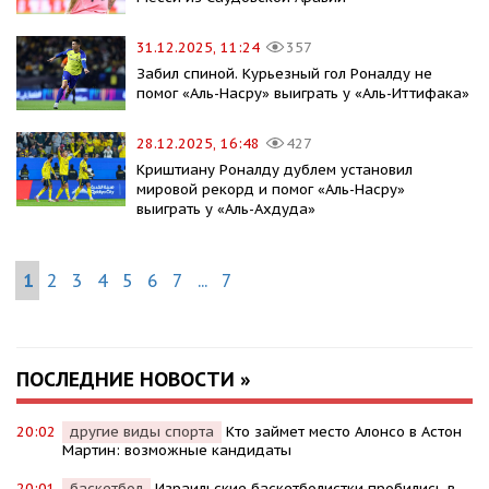
31.12.2025, 11:24
357
Забил спиной. Курьезный гол Роналду не
помог «Аль-Насру» выиграть у «Аль-Иттифака»
28.12.2025, 16:48
427
Криштиану Роналду дублем установил
мировой рекорд и помог «Аль-Насру»
выиграть у «Аль-Ахдуда»
1
2
3
4
5
6
7
...
7
ПОСЛЕДНИЕ НОВОСТИ »
20:02
другие виды спорта
Кто займет место Алонсо в Астон
Мартин: возможные кандидаты
20:01
баскетбол
Израильские баскетболистки пробились в