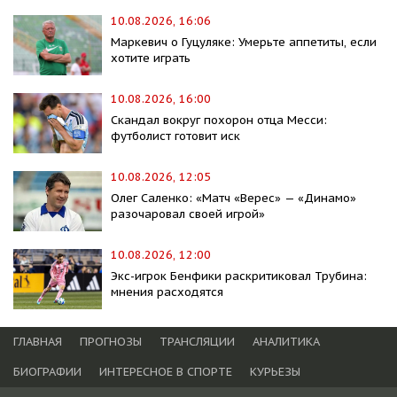
10.08.2026, 16:06
Маркевич о Гуцуляке: Умерьте аппетиты, если
хотите играть
10.08.2026, 16:00
Скандал вокруг похорон отца Месси:
футболист готовит иск
10.08.2026, 12:05
Олег Саленко: «Матч «Верес» — «Динамо»
разочаровал своей игрой»
10.08.2026, 12:00
Экс-игрок Бенфики раскритиковал Трубина:
мнения расходятся
ГЛАВНАЯ
ПРОГНОЗЫ
ТРАНСЛЯЦИИ
АНАЛИТИКА
БИОГРАФИИ
ИНТЕРЕСНОЕ В СПОРТЕ
КУРЬЕЗЫ