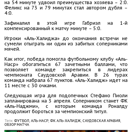
на 54 минуте удвоил преимущества хозяева – 2:0.
Феликс на 73 и 79 минутах стал автором дубля –
4:0.
Зафиналил в этой игре Габриэл на 1-й
компенсированный к матчу минуте – 5:0.
Игроки «Аль-Халиджа» до окончания встречи не
сумели отыграть ни один из забитых соперниками
мячей.
Как итог, победа помогла футбольному клубу «Аль-
Наср» обогатиться 67 зачетными баллами, что
позволяет команде закрепиться в лидерах
чемпионата Саудовской Аравии. В 26 турах
команда набрала 67 пунктов. «Аль-Халидж» идет на
11 месте с 30 очками.
Следующая игра для подопечных Стефано Пиоли
запланирована на 3 апреля. Соперником станет ФК
«Аль-Наджми», с которым команда Роналду
продолжит бороться за чемпионский титул.
Теги:
ФУТБОЛ,
АЛЬ-НАСР,
ФК АЛЬ-ХАЛИДЖ,
САУДОВСКАЯ АРАВИЯ,
ОБЗОР МАТЧА