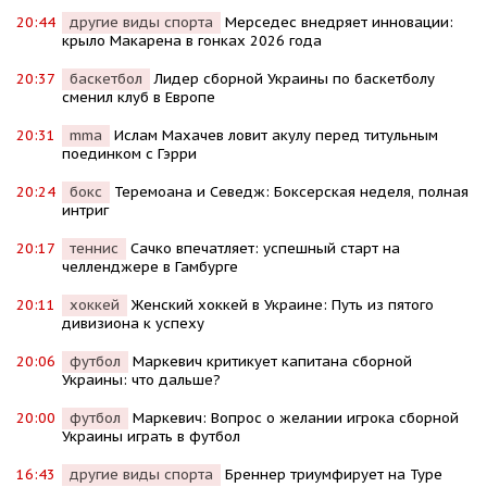
20:44
другие виды спорта
Мерседес внедряет инновации:
крыло Макарена в гонках 2026 года
20:37
баскетбол
Лидер сборной Украины по баскетболу
сменил клуб в Европе
20:31
mma
Ислам Махачев ловит акулу перед титульным
поединком с Гэрри
20:24
бокс
Теремоана и Севедж: Боксерская неделя, полная
интриг
20:17
теннис
Сачко впечатляет: успешный старт на
челленджере в Гамбурге
20:11
хоккей
Женский хоккей в Украине: Путь из пятого
дивизиона к успеху
20:06
футбол
Маркевич критикует капитана сборной
Украины: что дальше?
20:00
футбол
Маркевич: Вопрос о желании игрока сборной
Украины играть в футбол
16:43
другие виды спорта
Бреннер триумфирует на Туре