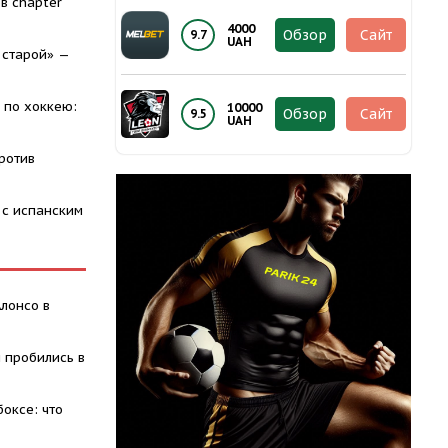
в chapter
4000
Обзор
Сайт
9.7
UAH
 старой» —
 по хоккею:
10000
Обзор
Сайт
9.5
UAH
ротив
 с испанским
Алонсо в
 пробились в
оксе: что