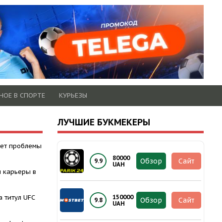
НОЕ В СПОРТЕ
КУРЬЕЗЫ
ЛУЧШИЕ БУКМЕКЕРЫ
ает проблемы
80000
Обзор
Сайт
9.9
UAH
п карьеры в
а титул UFC
150000
Обзор
Сайт
9.8
UAH