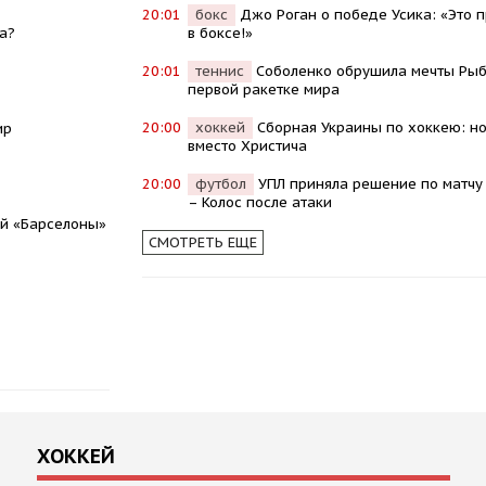
20:01
бокс
Джо Роган о победе Усика: «Это 
а?
в боксе!»
20:01
теннис
Соболенко обрушила мечты Рыб
первой ракетке мира
20:00
хоккей
Сборная Украины по хоккею: н
ир
вместо Христича
20:00
футбол
УПЛ приняла решение по матчу
– Колос после атаки
ой «Барселоны»
СМОТРЕТЬ ЕЩЕ
ХОККЕЙ