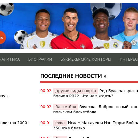
НАЛИТИКА
БИОГРАФИИ
БУКМЕКЕРСКИЕ КОНТОРЫ
ИНТЕРЕС
ПОСЛЕДНИЕ НОВОСТИ »
00:02
другие виды спорта
Ред Булл раскрыв
му с
болида RB22: Что нам ждать?
00:02
баскетбол
Вячеслав Бобров: новый эта
польском баскетболе
олистов 2000-
00:01
mma
Ислам Махачев и Иэн Гэрри: Бой з
330 уже близко