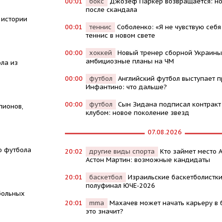
00:01
бокс
Джозеф Паркер возвращается: но
после скандала
 истории
00:01
теннис
Соболенко: «Я не чувствую себя
теннис в новом свете
00:00
хоккей
Новый тренер сборной Украины
амбициозные планы на ЧМ
ола из
00:00
футбол
Английский футбол выступает п
Инфантино: что дальше?
00:00
футбол
Сын Зидана подписал контракт
пионов,
клубом: новое поколение звезд
07.08.2026
ю футбола
20:02
другие виды спорта
Кто займет место 
Астон Мартин: возможные кандидаты
20:01
баскетбол
Израильские баскетболистки
полуфинал ЮЧЕ-2026
больных
20:01
mma
Махачев может начать карьеру в б
это значит?