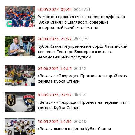
30.05.2024, 09:49
10751
Эдмонтон сравнял счет в серии полуфинала
Кубка Стэнли с Далласом, совершив
невероятный камбэк в 4 матче
20.08.2023, 21:32
1971
Кубок Стэнли и украинский борщ. Латвийский
хоккеист Теодорс Блюгерс отметился
неоднозначным поступком
05.06.2023, 19:15
562
«Вегас» - «Флорида». Прогноз на второй матч
финала Кубка Стэнли
03.06.2023, 22:02
586
«Вегас» - «Флорида». Прогноз на первый матч
финала Кубка Стэнли
30.05.2023, 10:30
808
«Вегас» вышел в финал Кубка Стэнли