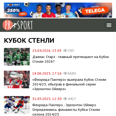
КУБОК СТЕНЛИ
25.04.2026, 13:03
293
Даллас Старз - главный претендент на Кубок
Стэнли 2026?
18.06.2025, 17:16
8680
«Флорида Пантерз» выиграла Кубок Стэнли
2024/25, обыграв в финальной серии
«Эдмонтон Ойлерз»
31.05.2025, 12:30
4427
Флорида Пантерз - Эдмонтон Ойлерз.
Определились финалисты Кубка Стэнли
сезона 2024/25