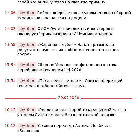
своей команды, указав на главную причину
14:06
футбол
Ребров впервые после увольнения из сборной
Украины возвращается на родину
14:02
футбол
ФИФА будет привлекать инвесторов и
планирует “приватизировать” Чемпионаты мира
13:58
футбол
«Жирона» с дублем Ваната разыграла
результативную ничью с «Кастельеном» на летних
сборах
13:54
футбол
Сборная Украины по фехтованию стала
серебряным призером ЧМ-2026
13:51
футбол
«Полесье» вылетело из Лиги конференций,
проиграв в отборе «Копенгагену»
29.07.2026
10:15
футбол
«Реал» провел второй товарищеский матч, в
котором Лунин остался без капитанской повязки
10:12
футбол
Условия перехода Артема Довбика в
«Болонью»