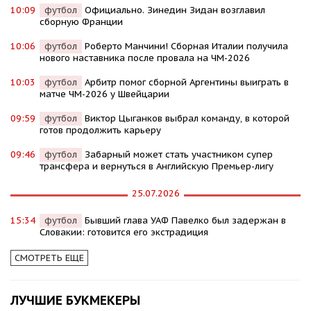
10:09
футбол
Официально. Зинедин Зидан возглавил
сборную Франции
10:06
футбол
Роберто Манчини! Сборная Италии получила
нового наставника после провала на ЧМ-2026
10:03
футбол
Арбитр помог сборной Аргентины выиграть в
матче ЧМ-2026 у Швейцарии
09:59
футбол
Виктор Цыганков выбрал команду, в которой
готов продолжить карьеру
09:46
футбол
Забарный может стать участником супер
трансфера и вернуться в Английскую Премьер-лигу
25.07.2026
15:34
футбол
Бывший глава УАФ Павелко был задержан в
Словакии: готовится его экстрадиция
СМОТРЕТЬ ЕЩЕ
ЛУЧШИЕ БУКМЕКЕРЫ