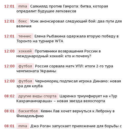
12:01
mma
Салкиллд против Гамрота: битва, которая
определит будущее легковесов
12:01
бокс
Усик анонсировал следующий бой: два пути для
величия
12:01
теннис
Елена Рыбакина одержала вторую победу в
Торонто на турнире WTA
12:00
хоккей
Противники возвращения России в
международный хоккей: кто и почему?
12:00
футбол
Россия сорвала матч УПЛ: итоги 2-го тура
чемпионата Украины
12:00
футбол
Черноморец подписал игрока Динамо: новая
эра для клуба
08:02
другие виды спорта
Царенко триумфирует на «Тур
Кахраманмараша» – новая звезда велоспорта
08:01
баскетбол
Кевин Лав хочет вернуться к Леброну в
Филадельфию
08:01
mma
Джо Роган запускает приложение для борьбы с