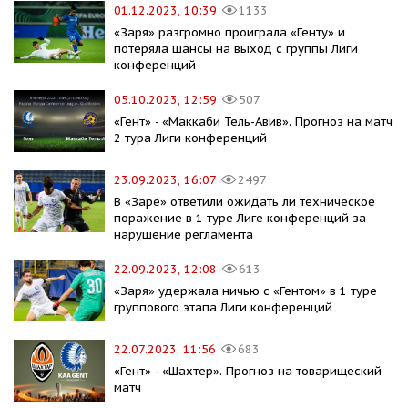
01.12.2023, 10:39
1133
«Заря» разгромно проиграла «Генту» и
потеряла шансы на выход с группы Лиги
конференций
05.10.2023, 12:59
507
«Гент» - «Маккаби Тель-Авив». Прогноз на матч
2 тура Лиги конференций
23.09.2023, 16:07
2497
В «Заре» ответили ожидать ли техническое
поражение в 1 туре Лиге конференций за
нарушение регламента
22.09.2023, 12:08
613
«Заря» удержала ничью с «Гентом» в 1 туре
группового этапа Лиги конференций
22.07.2023, 11:56
683
«Гент» - «Шахтер». Прогноз на товарищеский
матч